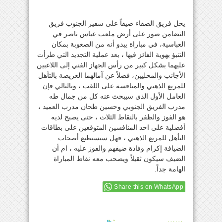
يحل فريق الصفاء ضيفاً على سفير الجنوب فريق
التضامن صور على أرض ملعب عباس ناصر في
العباسية، في مباراة يبدو أنه من الصعوبة بمكان
التنبؤ بهوية الفائز فيها ، بعد عملية التجديد التي طرأت
عليهما بشكل كبير من رأس الجهاز الفني إلى اللاعبين
الأجانب والمحليين، فضلاً عن آمالهما العريضة بالتأهل
للمربع الذهبي والمنافسة على اللقب ، وبالتالي فإن
العامل الأول الذي سيبحث عنه كل من جمال طه
مدرب الفريق الجنوبي وحسين طحان مدرب العميد ،
هو الفوز والظفر بالنقاط الثلاث ، حتى يصبح لديه
أفضلية على احد المنافسين المتوقعين على بطاقات
التأهل للمربع الذهبي ، فهل سيستطيع أصحاب
الضيافة إكرام وفادة ضيفهم والفوز عليه ، ام أن
الضيف سيكون ثقيلاً ويصحب معه نقاط المباراة
الهامة جداً.
Share this on WhatsApp