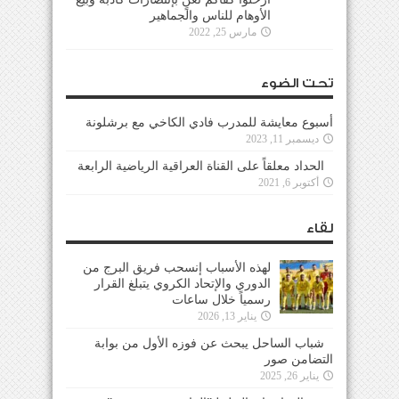
مارس 25, 2022
تحت الضوء
أسبوع معايشة للمدرب فادي الكاخي مع برشلونة
ديسمبر 11, 2023
الحداد معلقاً على القناة العراقية الرياضية الرابعة
أكتوبر 6, 2021
لقاء
لهذه الأسباب إنسحب فريق البرج من
الدوري والإتحاد الكروي يتبلغ القرار
رسمياً خلال ساعات
يناير 13, 2026
شباب الساحل يبحث عن فوزه الأول من بوابة
التضامن صور
يناير 26, 2025
عبد الوهاب ابو الهيل لـ”المايسترو سبورت ” :
الأنصار أكثر المتضررين من توقف الدوري والمنافسة