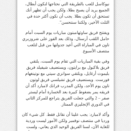
نيوكاسل للعب بالطريقة التي نحتاجها لنكون أبطال،
الجميع يريد أن يصبح بطلا، ولكن يجب أن تظهر أنك
تستحق أن تكون بطلا. يجب أن نكون أكثر حدة في
الثلث الأخير، ولكننا سنتحسن”.
ويفتتح فريق ساوثهامبتون مباريات يوم السبت أمام
حامل اللقب أرسنال، وذلك بعد الفوز على شروزبري
تاون في المباراة التي أعيد جدولتها من قبل لتلعب
منتصف الأسبوع.
وفي بقية المباريات التي تقام يوم السبت، يلتقي
فريق بلاكبول مع برايتون، ويستضيف شيفيلد فريق
بليموث أرغايل، ويلتقي سوانزي سيتي مع نوتينغهام
فورست. ويستضيف فريق تشيلسي فريق لوتون
تاون يوم الأحد، ولكن المدرب فرانك لامبارد أكد أن
فريقه يمر بضغوط كبيرة بعد الخسارة أمام ليستر
صفر – 2 والتي جعلت الفريق يتراجع للمركز الثاني
في الدوري الإنجليزي الممتاز.
وأكد لامبارد: يجب علينا أن نقاتل فقط. كل شيء كان
ورديا في منتصف نوفمبر ولكن الأمور ليست وردية
للغاية الآن، لسنا الفريق الوحيد الذي يعاني، ولست