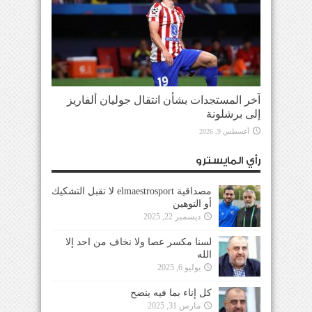
آخر المستجدات بشأن انتقال جوليان ألفاريز
إلى برشلونة
أغسطس 9, 2026
رأي المايسترو
مصداقية elmaestrosport لا تقبل التشكيك
أو التوهين
ديسمبر 22, 2025
لسنا مكسر عصا ولا نخاف من احد إلا
الله
يوليو 6, 2025
كل إناء بما فيه ينضح
مارس 31, 2025