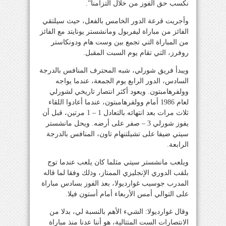
نكسب حق الفوز من خلال التزامنا”.
وأجريت قرعة الدور الخامس بالفعل، حيث سيلتقي
الفائز من مباراة ليفربول ومانشستر يونايتد مع الفائز
من المباراة التي تجمع بين وست هام ودونكاستر
روفرز، التي تقام يوم السبت المقبل.
ويبدأ فريق شورلي، شبه المحترف المنافس بالدرجة
السادس، الدور الرابع يوم الجمعة، عندما يواجه
وولفرهامبتون. ويعود أكثر انتصار تاريخي لشورلي
لعام 1986 أمام وولفرهامبتون، عندما أعادوا اللقاء
ثلاث مرات بعد انتهائه بالتعادل 1 – 1 مرتين، قبل أن
يفوز شورلي 3 – صفر على أرضه. ويحل مانشستر
سيتي ضيفا على تشيلتنهام تاون، المنافس بالدرجة
الرابعة.
ويلعب مانشستر سيتي مثلما كان يلعب عندما توج
بلقب الدوري الإنجليزي الممتاز، وذلك وفقا لما قاله
المدرب جوسيب غوارديولا، بعد الفوز بسادس مباراة
على التوالي أمس الأربعاء أمام أستون فيلا.
وقال غوارديولا: الشيء الأهم بالنسبة لي، بدلا من
الانتصارات الست المتتالية، هو أننا عدنا منذ مباراة