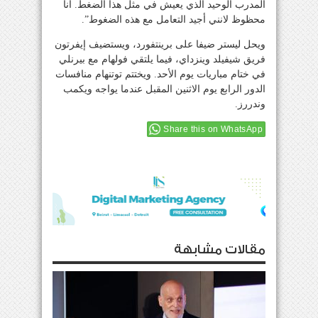
المدرب الوحيد الذي يعيش في مثل هذا الضغط. أنا
محظوظ لانني أجيد التعامل مع هذه الضغوط”.
ويحل ليستر ضيفا على برينتفورد، ويستضيف إيفرتون
فريق شيفيلد وينزداي، فيما يلتقي فولهام مع بيرنلي
في ختام مباريات يوم الأحد. ويختتم توتنهام منافسات
الدور الرابع يوم الاثنين المقبل عندما يواجه ويكمب
وندررز.
Share this on WhatsApp
مقالات مشابهة