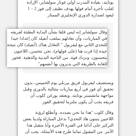
يونايتد، بقيادة المدرب أولي غونار سولشاير، الإرادة
لقلب تأخره أمام فولها بهدف نظيف إلى فوز 2 – 1
ليعود لصدارة الدوري الإنجليزي الممتاز.
وقال سولشاير إنه ليس قلقا بشأن البداية البطيئة لفريقه
في المباريات، وأن تعادلهم بملعب أنفيلد كان إعدادا جيدا
للتحدي الثاني مع ليفربول ” التعادل هناك (أنفيلد) كان نتيجة
جيدة إذا فزت هنا (على فولهام)، نحن نتحسن، اللاعبون
يتحسنون، ونزداد قوة، من الناحية البدنية والذهنية. فخور
للغاية بالطريقة التي يديرون بها أنفسهم”.
ويستضيف ليفربول فريق بيرنلي يوم الخميس، بدون
تحقيق أي فوز في أربع مباريات متتالية بالدوري وقبل
مواجهة مانشستر يونايتد. ويعتقد يورغن كلوب أن
فريقه يجب أن يكون ملتزما لتحقيق الفوز.
وقال كلوب “هذا ما نحن بصدده، وأتطلع لرؤية
اللاعبين يتبنون هاذ التحدي؟ ندخل المباراة ولدينا بعض
التركيز على أدائنا في الفترة الأخيرة وأنا متقبل هذا
الأمر. من المقبول تماما طرح هذه الأسئلة، يجب أن