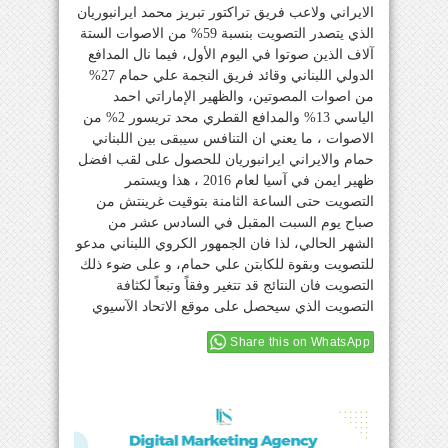
الايراني ولاعب فريق تراكتور تبريز محمد ايرانبوريان
الذي يتصدر التصويت بنسبة 59% من الاصوات الستة
آلاف الذين صوتوا في اليوم الأول، فيما نال المدافع
الدولي اللبناني وقائد فريق النجمة علي حمام 27%
من اصوات المصوتين، والظهير الإماراتي احمد
الياسي 13% والمدافع القطري محد تريسور 2% من
الاصوات ، ما يعني ان التنافس سيبقى بين اللبناني
حمام والايراني ايرانبوريان للحصول على لقب افضل
ظهير ايمن في آسيا لعام 2016 ، هذا ويستمر
التصويت حتى الساعة الثامنة بتوقيت غرينتش من
صباح يوم السبت المقبل في السادس عشر من
الشهر الحالي، لذا فان الجمهور الكروي اللبناني مدعو
للتصويت وبقوة للكابتن علي حمام، و على ضوء ذلك
التصويت فان النتائج قد تتغير وفقاً وتبعاً لكثافة
التصويت الذي سيحصل على موقع الاتحاد الآسيوي
Share this on WhatsApp