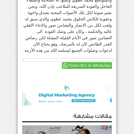
والمتواضع محمد عطوي وتمنوا له السلامة والشفاء
العاجل والعودة السريعة للملاعب بإذن الله، ونحن
نضم صوتنا لكل تلك الأصوات المحبة بصدق واخوة
وعفوية للكابتن الخلوق محمد عطوي والذي سبق له
ولعب لكل من الانصار والتضامن صور والإخاء الاهلي
عاليه والحكمة ، وكان على وشك العودة الى
التضامن صور في الأيام القليلة المقبلة لكن رصاص
الغدر الطائش كان له بالمرصاد، وهو يحتاج الآن
لدعوات وصلوات الجميع ليسلمه الله من هذه الأزمة.
Share this on WhatsApp
مقالات مشابهة