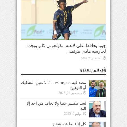
جويا يحافظ على لاعبه الكونغولي كانو ويجدد
لحارسه هادي مرتضى
أغسطس 7, 2026
رأي المايسترو
مصداقية elmaestrosport لا تقبل التشكيك
أو التوهين
ديسمبر 22, 2025
لسنا مكسر عصا ولا نخاف من احد إلا
الله
يوليو 6, 2025
كل إناء بما فيه ينضح