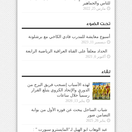
للناس والجماهير
مارس 25, 2022
تحت الضوء
أسبوع معايشة للمدرب فادي الكاخي مع برشلونة
ديسمبر 11, 2023
الحداد معلقاً على القناة العراقية الرياضية الرابعة
أكتوبر 6, 2021
لقاء
لهذه الأسباب إنسحب فريق البرج من
الدوري والإتحاد الكروي يتبلغ القرار
رسمياً خلال ساعات
يناير 13, 2026
شباب الساحل يبحث عن فوزه الأول من بوابة
التضامن صور
يناير 26, 2025
عبد الوهاب ابو الهيل لـ”المايسترو سبورت ” :