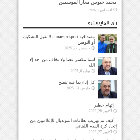
محمد حبوس معاراً لموسمين
أغسطس 6, 2026
رأي المايسترو
مصداقية elmaestrosport لا تقبل التشكيك
أو التوهين
ديسمبر 22, 2025
لسنا مكسر عصا ولا نخاف من احد إلا
الله
يوليو 6, 2025
كل إناء بما فيه ينضح
مارس 31, 2025
إتهام خطير
أكتوبر 28, 2022
كيف تم تهريب بطاقات المونديال للإعلاميين من
إتحاد كرة القدم اللبناني
أكتوبر 27, 2022