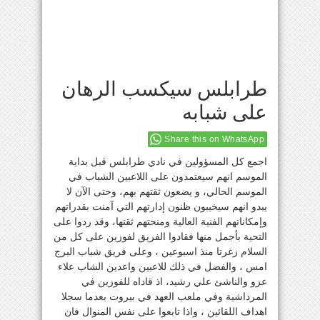
طرابلس سيكسب الرهان
على شبابه
Share this on WhatsApp
اجمع كل المسؤولين في نادي طرابلس قبل بداية
الموسم انهم سيعتمدون على اللاعبين الشباب في
الموسم الحالي، و يضعون ثقتهم بهم، وحتى الآن لا
يبدو انهم سيخيبون ظنون إدارتهم التي آمنت بقدراتهم
وإمكاناتهم الفنية العالية ومنحتهم ثقتها، وقد ردوا على
التحية بأجمل منها فقادوا الفريق لفوزين على كل من
السلام زغرتا منذ اسبوعين ، وعلى فريق شباب البرج
امس ، والفضل في ذلك للاعبين واعدين الشاب علاء
عزو والناشئ علي رشيد، اذ قاداه للفوزين في
المرداشية وفي ملعب العهد في بيروت بعدما سجلا
اهداف اللقائين ، واذا تابعوا على نفس المنوال فان