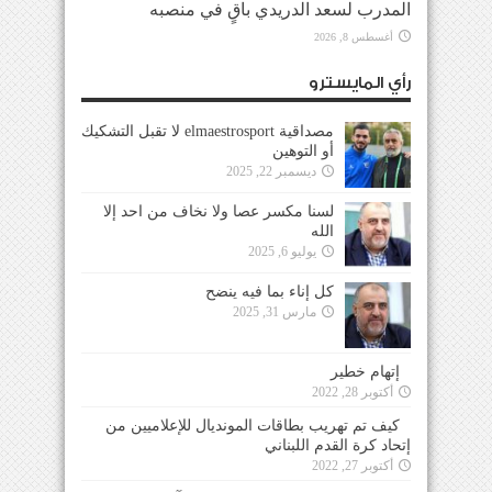
المدرب لسعد الدريدي باقٍ في منصبه
أغسطس 8, 2026
رأي المايسترو
مصداقية elmaestrosport لا تقبل التشكيك
أو التوهين
ديسمبر 22, 2025
لسنا مكسر عصا ولا نخاف من احد إلا
الله
يوليو 6, 2025
كل إناء بما فيه ينضح
مارس 31, 2025
إتهام خطير
أكتوبر 28, 2022
كيف تم تهريب بطاقات المونديال للإعلاميين من
إتحاد كرة القدم اللبناني
أكتوبر 27, 2022