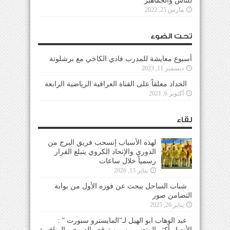
للناس والجماهير
مارس 25, 2022
تحت الضوء
أسبوع معايشة للمدرب فادي الكاخي مع برشلونة
ديسمبر 11, 2023
الحداد معلقاً على القناة العراقية الرياضية الرابعة
أكتوبر 6, 2021
لقاء
لهذه الأسباب إنسحب فريق البرج من
الدوري والإتحاد الكروي يتبلغ القرار
رسمياً خلال ساعات
يناير 13, 2026
شباب الساحل يبحث عن فوزه الأول من بوابة
التضامن صور
يناير 26, 2025
عبد الوهاب ابو الهيل لـ”المايسترو سبورت ” :
الأنصار أكثر المتضررين من توقف الدوري والمنافسة