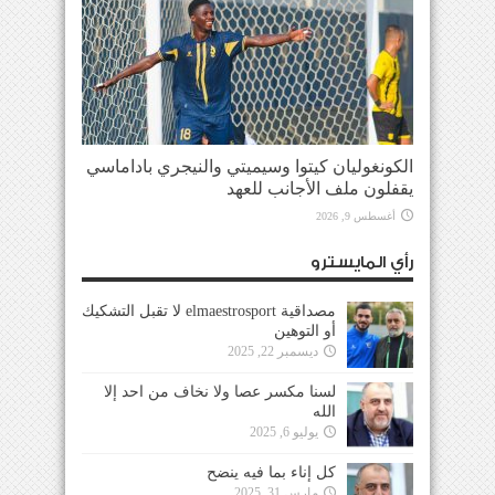
الكونغوليان كيتوا وسيميتي والنيجري باداماسي
يقفلون ملف الأجانب للعهد
أغسطس 9, 2026
رأي المايسترو
مصداقية elmaestrosport لا تقبل التشكيك
أو التوهين
ديسمبر 22, 2025
لسنا مكسر عصا ولا نخاف من احد إلا
الله
يوليو 6, 2025
كل إناء بما فيه ينضح
مارس 31, 2025