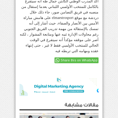
أكد المدرب الوطني الكابتن جمال طه أنه سيتفرغ
بالكامل للمنتخب الأولمبي اللبناني بعدما إستقال من
منصبه في فريق التضامن صور، جاء ذلك خلال
دردشة مع موقع elmaestrosport على هامش مباراة
الأمس بين الأنصار والصفاء، حيث أشار إلى أنه
تمسك بالإستقالة من مهمة تدريب الفريق الجنوبي
رغم محاولات الإدارة ثنيه عنها ومتابعة المشوار ، لكنه
أصر على موقفه مؤكداً أنه سيتفرغ في الوقت
الحالي للمنتخب الأولمبي فقط لا غير ، حتى إنتهاء
عقده ومهامه التي تربطه فيه
Share this on WhatsApp
مقالات مشابهة