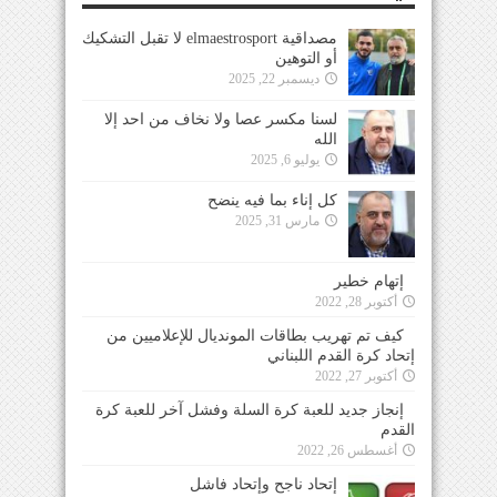
مصداقية elmaestrosport لا تقبل التشكيك
أو التوهين
ديسمبر 22, 2025
لسنا مكسر عصا ولا نخاف من احد إلا
الله
يوليو 6, 2025
كل إناء بما فيه ينضح
مارس 31, 2025
إتهام خطير
أكتوبر 28, 2022
كيف تم تهريب بطاقات المونديال للإعلاميين من
إتحاد كرة القدم اللبناني
أكتوبر 27, 2022
إنجاز جديد للعبة كرة السلة وفشل آخر للعبة كرة
القدم
أغسطس 26, 2022
إتحاد ناجح وإتحاد فاشل