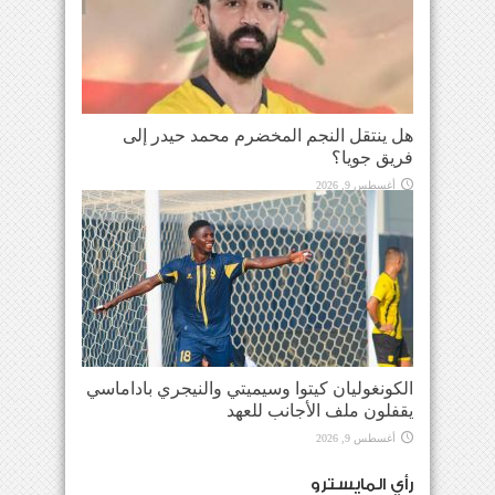
هل ينتقل النجم المخضرم محمد حيدر إلى
فريق جويا؟
أغسطس 9, 2026
الكونغوليان كيتوا وسيميتي والنيجري باداماسي
يقفلون ملف الأجانب للعهد
أغسطس 9, 2026
رأي المايسترو