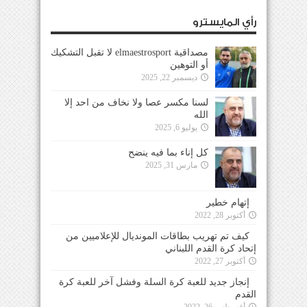
رأي المايسترو
مصداقية elmaestrosport لا تقبل التشكيك
أو التوهين
ديسمبر 22, 2025
لسنا مكسر عصا ولا نخاف من احد إلا
الله
يوليو 6, 2025
كل إناء بما فيه ينضح
مارس 31, 2025
إتهام خطير
أكتوبر 28, 2022
كيف تم تهريب بطاقات المونديال للإعلاميين من
إتحاد كرة القدم اللبناني
أكتوبر 27, 2022
إنجاز جديد للعبة كرة السلة وفشل آخر للعبة كرة
القدم
أغسطس 26, 2022