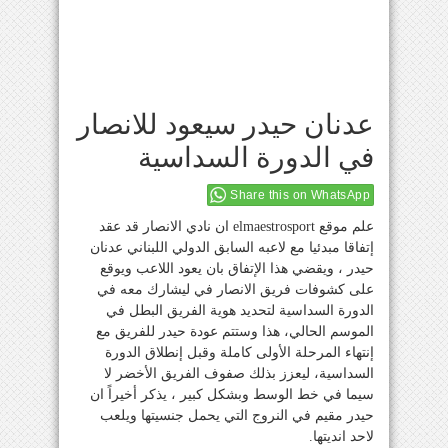
عدنان حيدر سيعود للانصار
في الدورة السداسية
Share this on WhatsApp
علم موقع elmaestrosport ان نادي الانصار قد عقد
إتفاقا مبدئيا مع لاعبه السابق الدولي اللبناني عدنان
حيدر ، ويقضي هذا الإتفاق بان يعود اللاعب ويوقع
على كشوفات فريق الانصار في ليشارك معه في
الدورة السداسية لتحديد هوية الفريق البطل في
الموسم الحالي، هذا وستتم عودة حيدر للفريق مع
إنتهاء المرحلة الأولى كاملة وقبل إنطلاق الدورة
السداسية، ليعزز بذلك صفوف الفريق الأخضر لا
سيما في خط الوسط وبشكل كبير ، يذكر أخيراً ان
حيدر مقيم في النروج التي يحمل جنسيتها ويلعب
لاحد انديتها.