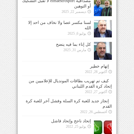
مصداقية elmaestrosport لا تقبل التشكيك
أو التوهين
ديسمبر 22, 2025
لسنا مكسر عصا ولا نخاف من احد إلا
الله
يوليو 6, 2025
كل إناء بما فيه ينضح
مارس 31, 2025
إتهام خطير
أكتوبر 28, 2022
كيف تم تهريب بطاقات المونديال للإعلاميين من
إتحاد كرة القدم اللبناني
أكتوبر 27, 2022
إنجاز جديد للعبة كرة السلة وفشل آخر للعبة كرة
القدم
أغسطس 26, 2022
إتحاد ناجح وإتحاد فاشل
يوليو 25, 2022