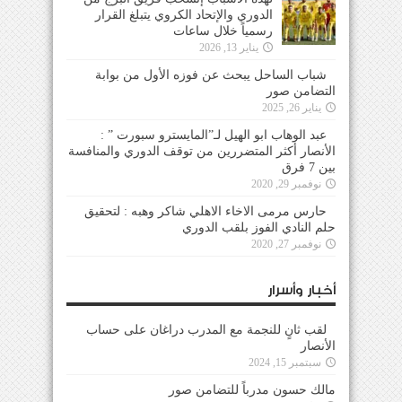
الدوري والإتحاد الكروي يتبلغ القرار
رسمياً خلال ساعات
يناير 13, 2026
شباب الساحل يبحث عن فوزه الأول من بوابة
التضامن صور
يناير 26, 2025
عبد الوهاب ابو الهيل لـ”المايسترو سبورت ” :
الأنصار أكثر المتضررين من توقف الدوري والمنافسة
بين 7 فرق
نوفمبر 29, 2020
حارس مرمى الاخاء الاهلي شاكر وهبه : لتحقيق
حلم النادي الفوز بلقب الدوري
نوفمبر 27, 2020
أخبار وأسرار
لقب ثانٍ للنجمة مع المدرب دراغان على حساب
الأنصار
سبتمبر 15, 2024
مالك حسون مدرباً للتضامن صور