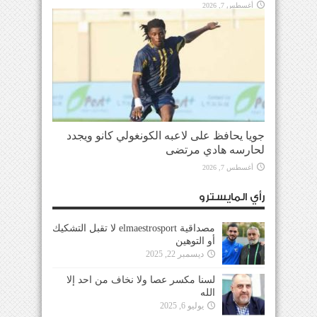
أغسطس 7, 2026
جويا يحافظ على لاعبه الكونغولي كانو ويجدد
لحارسه هادي مرتضى
أغسطس 7, 2026
رأي المايسترو
مصداقية elmaestrosport لا تقبل التشكيك
أو التوهين
ديسمبر 22, 2025
لسنا مكسر عصا ولا نخاف من احد إلا
الله
يوليو 6, 2025