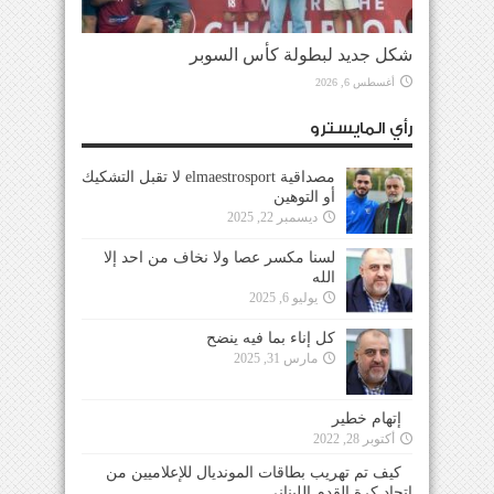
شكل جديد لبطولة كأس السوبر
أغسطس 6, 2026
رأي المايسترو
مصداقية elmaestrosport لا تقبل التشكيك
أو التوهين
ديسمبر 22, 2025
لسنا مكسر عصا ولا نخاف من احد إلا
الله
يوليو 6, 2025
كل إناء بما فيه ينضح
مارس 31, 2025
إتهام خطير
أكتوبر 28, 2022
كيف تم تهريب بطاقات المونديال للإعلاميين من
إتحاد كرة القدم اللبناني