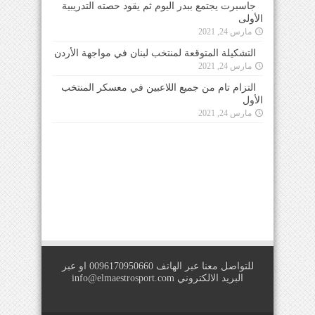
جاسبرت يجتمع ببدر اليوم ثم يقود حصته التدريبية
الأولى
مارس 24, 2021
التشكيلة المتوقعة لمنتخب لبنان في مواجهة الأردن
مارس 24, 2021
التزام تام من جميع اللاعبين في معسكر المنتخب
الأول
مارس 24, 2021
للتواصل معنا عبر الهاتف 0096170950660 او عبر
البريد الالكتروني
info@elmaestrosport.com