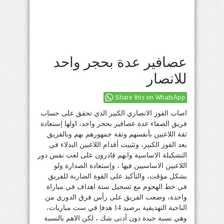
عصافير عدة بحجر واحد
للانصار
Share this on WhatsApp
اصاب الفوز الانصاري الكبير الذي تحقق على حساب
فريق الصفاء عدة عصافير بحجر واحد، اولها إستعادة
ثقة اللاعبين بأنفسهم وتقة جمهورهم بهم وبالفريق
بعد الفوز الكبير، وتثبيت أقدام اللاعبين البدلاء في
التشكيلة الاساسية وانهم قادرون على لعب نفس دور
اللاعبين الاساسيين فيها ، وإستعادة الصدارة ولو
بشكل مؤقت، والتأكيد على القوة الضاربة للفريق
في خط الهجوم مع تسجيل ستة اهداف في مباراة
واحدة، وضعت الفريق على رأس فرق الدوري من
الناحية التهديفية برصيد 14 هدفاِ في ست مباريات،
وهي نسبة جيدة دون أدنى شك ، لكن الاهم بالنسبة