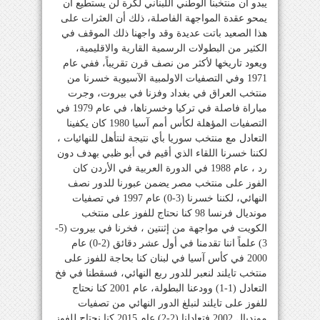
يبدو أن منتخبنا الوطني اللبناني لكرة لن يستطيع أن
يمحو عقدة المواجهة الفاصلة، ذلك أن العثرات على
هذا الصعيد باتت عديدة وقد واجهنا ذلك الموقف في
الكثير من البطولات الرسمية القارية والاقليمية،
ويعود تاريخها لأكثر من نصف قرن تقريباً، ففي عام
1971 وفي التصفيات الاولمبية الآسيوية خسرنا من
منتخب العراق في بغداد وفزنا في بيروت، وجرت
مباراة فاصلة في تركيا وخسرناها، في عام 1979 في
التصفيات المؤهلة لكأس أمم آسيا 1980 كان يكفينا
التعادل مع منتخب سوريا بأي نتيجة لنتأهل للنهائيات ،
لكننا خسرنا اللقاء الذي أقيم في أبو ظبي بهدف دون
رد ، عام 1988 في الدورة العربية في الأردن كان
الفوز على منتخب مصر يضمن عبورنا للدور نصف
النهائي، لكننا خسرنا (3-0) عام 1997 في تصفيات
مونديال فرنسا 98 كنا نحتاج للفوز على منتخب
الكويت في مواجهة من إثنتين ، فخرنا في بيروت (5-
3) علماً اننا تقدمنا في أول عشر دقائق (2-0) عام
2000 في كأس آسيا في لبنان كنا بحاجة للفوز على
منتخب تايلند لنعبر للدور ربع النهائي، فسقطنا في فخ
التعادل (1-1) وودعنا البطولة، عام 2001 كنا نحتاج
للفوز على تايلند لنبلغ الدور النهائي من تصفيات
مونديال 2002 فتعادلنا (2-2) عام 2015 كنا نحتاج للفوز