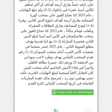
على تايلند ايضاً بفارق أربعة أهداف أو أكثر لنتأهل
لكأس آسيا، ففزنا في بانكوك (5-2) ولم نبلغ النهائيات
، عام 2019 كنا نحتاج للفوز على منتخب كوريا
الشمالية بفارق أربعة أهداف لبلوغ الدور الثاني، وفزنا
(4-1) لنودع المسابقة بفارق البطاقات الصفراء
وتأهلت فيتنام مكاناً ، عام 2023 كنا نحتاج للفوز على
منتخب طاجيكستان في كأس أمم آسيا لنبلغ الدور
الثاني فخسرنا المباراة (2-1) مع اننا تقدمنا بهدف
مطلع الشوط الثاني ، عام 2025 خسر منتخبنا في
تصفيات كأس العرب أمام منتخب السودان (2-1) رغم
تقدم المنتخب اللبناني بهدف وطرد لاعب سوداني
من الدقيقة 22 ورغم ذلك خسرنا بطاقة التأهل،
وأخيراً في لقاء الأمس الحاسم أمام منتخب اليمن
كان التعادل كافياً لمنتخبنا ليبلغ النهائيات القارية، لكنه
حسر بهدفين دون رد ، لتترسخ بذلك عقدة المباريات
الفاصلة في تاريخ المنتخب اللبناني لكرة القدم.
Share this on WhatsApp