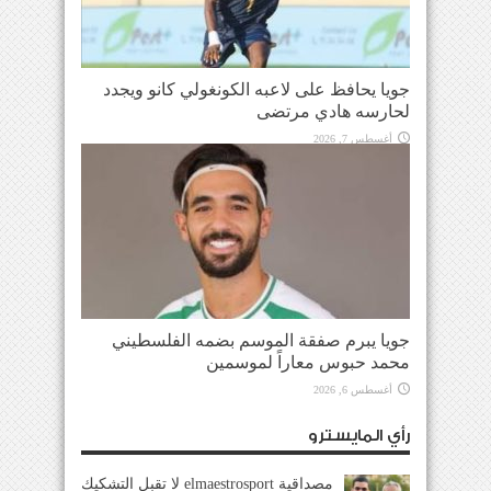
جويا يحافظ على لاعبه الكونغولي كانو ويجدد
لحارسه هادي مرتضى
أغسطس 7, 2026
جويا يبرم صفقة الموسم بضمه الفلسطيني
محمد حبوس معاراً لموسمين
أغسطس 6, 2026
رأي المايسترو
مصداقية elmaestrosport لا تقبل التشكيك