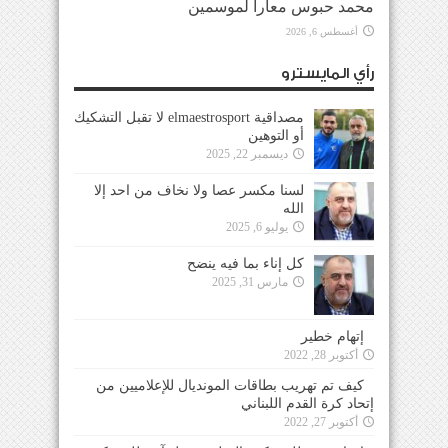
محمد حبوس معاراً لموسمين
أغسطس 6, 2026
رأي المايسترو
مصداقية elmaestrosport لا تقبل التشكيك
أو التوهين
ديسمبر 22, 2025
لسنا مكسر عصا ولا نخاف من احد إلا
الله
يوليو 6, 2025
كل إناء بما فيه ينضح
مارس 31, 2025
إتهام خطير
أكتوبر 28, 2022
كيف تم تهريب بطاقات المونديال للإعلاميين من
إتحاد كرة القدم اللبناني
أكتوبر 27, 2022