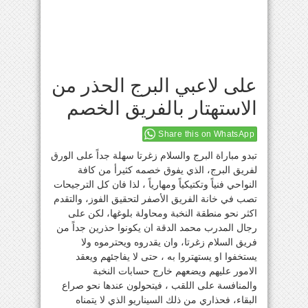
على لاعبي البرج الحذر من
الاستهتار بالفريق الخصم
Share this on WhatsApp
تبدو مباراة البرج والسلام زغرتا سهلة جداً على الورق
لفريق البرج، الذي يفوق خصمه كثيرأ من كافة
النواحي فنياً وتكتيكياً ومهارياً ، لذا فان كل الترجيحات
تصب في خانة الفريق الأصفر لتحقيق الفوز، والتقدم
اكثر نحو منطقة النخبة ومحاولة بلوغها، لكن على
رجال المدرب محمد الدقة ان يكونوا حذرين جداً من
فريق السلام زغرتا، وان يقدروه ويحترموه ولا
يستخفوا او يستهتروا به ، حتى لا يفاجئهم ويعقد
الامور عليهم ويضعهم خارج حسابات النخبة
والمنافسة على اللقب ، فيتحولون عندها نحو صراع
البقاء، فحذاري من ذلك السيناريو الذي لا يتمناه