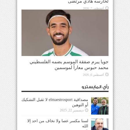
لحارسه هادي مرتضى
أغسطس 7, 2026
جويا يبرم صفقة الموسم بضمه الفلسطيني
محمد حبوس معاراً لموسمين
أغسطس 6, 2026
رأي المايسترو
مصداقية elmaestrosport لا تقبل التشكيك
أو التوهين
ديسمبر 22, 2025
لسنا مكسر عصا ولا نخاف من احد إلا
الله