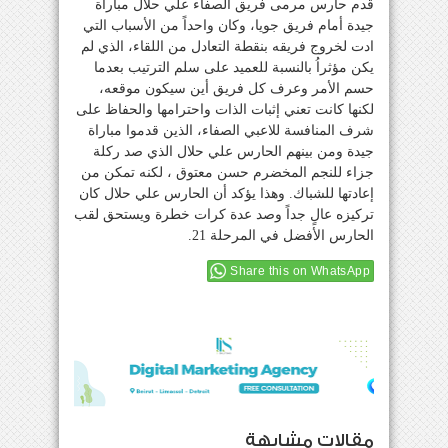
قدم حارس مرمى فريق الصفاء علي حلال مباراة
جيدة أمام فريق جويا، وكان واحداً من الأسباب التي
ادت لخروج فريقه بنقطة التعادل من اللقاء، الذي لم
يكن مؤثراُ بالنسبة للعميد على سلم الترتيب بعدما
حسم الأمر وعرف كل فريق أين سيكون موقعه،
لكنها كانت تعني إثبات الذات واحترامها والحفاظ على
شرف المنافسة للاعبي الصفاء، الذين قدموا مباراة
جيدة ومن بينهم الحارس علي حلال الذي صد ركلة
جزاء للنجم المخضرم حسن معتوق ، لكنه تمكن من
إعادتها للشباك. وهذا يؤكد أن الحارس علي حلال كان
تركيزه عالٍ جداً وصد عدة كرات خطرة ويستحق لقب
الحارس الأفضل في المرحلة 21.
Share this on WhatsApp
مقالات مشابهة