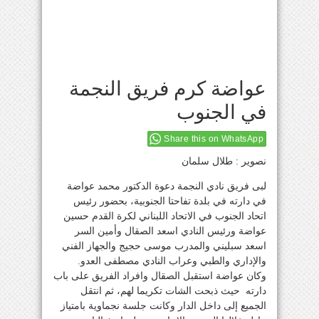
عواضة كرم فريق النجمة
في الجنوب
Share this on WhatsApp
نصوير : طلال سلمان
لبى فريق نادي النجمة دعوة الدكتور محمد عواضة
في دارته في بلدة تفاحتا الجنوبية، بحضور رئيس
اتحاد الجنوب في الاتحاد اللبناني لكرة القدم حسين
عواضة ورئيس النادي اسعد الصقال وأمين السر
اسعد سبليني والمدرب موسى حجيج والجهاز الفني
والإداري والطبي وعراب النادي مصطفى العدو.
وكان عواضة استقبل الصقال وافراد الفريق على باب
دارته حيث ذبحت الشات تكريما لهم، ثم انتقل
الجميع إلى داخل الدار وكانت جلسة نجماوية بامتياز