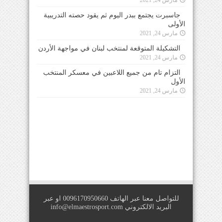
جاسبرت يجتمع ببدر اليوم ثم يقود حصته التدريبية
الأولى
مارس 24, 2021
التشكيلة المتوقعة لمنتخب لبنان في مواجهة الأردن
مارس 24, 2021
التزام تام من جميع اللاعبين في معسكر المنتخب
الأول
مارس 24, 2021
للتواصل معنا عبر الهاتف 0096170950660 او عبر
البريد الالكتروني
info@elmaestrosport.com