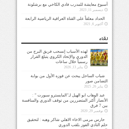
أسبوع معايشة للمدرب فادي الكاخي مع برشلونة
ديسمبر 11, 2023
الحداد معلقاً على القناة العراقية الرياضية الرابعة
أكتوبر 6, 2021
لقاء
لهذه الأسباب إنسحب فريق البرج من
الدوري والإتحاد الكروي يتبلغ القرار
رسمياً خلال ساعات
يناير 13, 2026
شباب الساحل يبحث عن فوزه الأول من بوابة
التضامن صور
يناير 26, 2025
عبد الوهاب ابو الهيل لـ”المايسترو سبورت ” :
الأنصار أكثر المتضررين من توقف الدوري والمنافسة
بين 7 فرق
نوفمبر 29, 2020
حارس مرمى الاخاء الاهلي شاكر وهبه : لتحقيق
حلم النادي الفوز بلقب الدوري