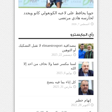
جويا يحافظ على لاعبه الكونغولي كانو ويجدد
لحارسه هادي مرتضى
أغسطس 7, 2026
رأي المايسترو
مصداقية elmaestrosport لا تقبل التشكيك
أو التوهين
ديسمبر 22, 2025
لسنا مكسر عصا ولا نخاف من احد إلا
الله
يوليو 6, 2025
كل إناء بما فيه ينضح
مارس 31, 2025
إتهام خطير
أكتوبر 28, 2022