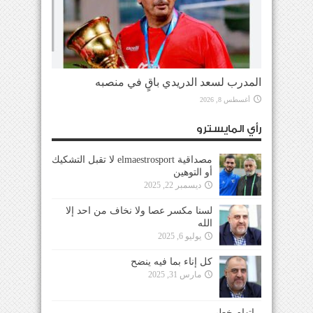
المدرب لسعد الدريدي باقٍ في منصبه
أغسطس 8, 2026
رأي المايسترو
مصداقية elmaestrosport لا تقبل التشكيك
أو التوهين
ديسمبر 22, 2025
لسنا مكسر عصا ولا نخاف من احد إلا
الله
يوليو 6, 2025
كل إناء بما فيه ينضح
مارس 31, 2025
إتهام خطير