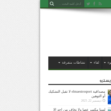
وء
لقاء
نشاطات متفرقة
ايسترو
مصداقية elmaestrosport لا تقبل التشكيك
أو التوهين
ديسمبر 22, 2025
لسنا مكسر عصا ولا نخاف من احد إلا