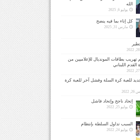
الله
يوليو 6, 2025
كل إناء بما فيه ينضح
مارس 31, 2025
خطير
 تهريب بطاقات المونديال للإعلاميين من
 القدم اللبناني
جديد للعبة كرة السلة وفشل آخر للعبة كرة
 2022
إتحاد ناجح وإتحاد فاشل
يوليو 25, 2022
السبب تداول السلطة بإنتظام
يوليو 24, 2022