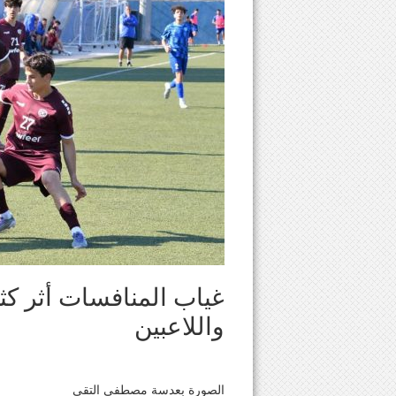
غياب المنافسات أثر كث
واللاعبين
الصورة بعدسة مصطفى التقي