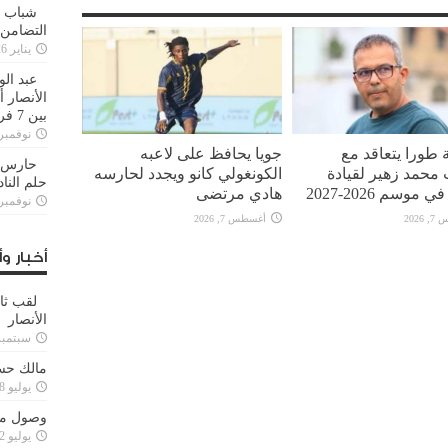
شباب ا
التضامن
يناير 26, 2025
عبد الو
الأنصار 
بين 7 فرق
نوفمبر 29, 20
 طورا يتعاقد مع
جويا يحافظ على لاعبه
حارس م
محمد زهير لقيادة
الكونغولي كانو ويجدد لحارسه
حلم النا
 موسم 2026-2027
هادي مرتضى
نوفمبر 27, 20
2026
أغسطس 7, 2026
أخبار وأ
لقب ثا
الأنصار
سبتمبر 15, 4
مالك حس
يوليو 28, 2023
وصول مدا
يوليو 12, 2023