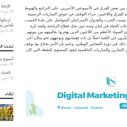
الإتحاد
ت بين بعض الفرق في الأسبوعين الأخيرين، على التراجع والهبوط
مايو 6, 2022
ام للفرق واللاعبين، جراء التوقف عن خوض المباريات الرسمية
بسبب الحرب والعدوان الإسرائيلي المتواصل على بلدنا الحبيب،
ارحلوا 
للناس وا
 الحياة في لبنان ومنه دون شك قطاع الرياضة ولعبة كرة
مارس 25, 022
سواد الأعظم من اللاعبين الذين تهجروا بغالبيتهم من بيوتهم
فكرون في اللعبة اصلاً بل بات إهتمامهم وتوجههم نحو مكان آخر
ن ذلك في دورة التضامن الوطني، وختم بأن الأمر بحتاج مع توقف
تحت ال
 التمارين والمباريات التنافسية ليعود المستوى للنقطة التي كان
أسبوع م
ديسمبر 11, 3
الحداد 
أكتوبر 6, 2021
لقاء