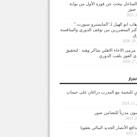
لساحل يبحث عن فوزه الأول من بوابة
 صور
هاب ابو الهيل لـ”المايسترو سبورت ” :
أكثر المتضررين من توقف الدوري والمنافسة
20
رمى الاخاء الاهلي شاكر وهبه : لتحقيق
دي الفوز بلقب الدوري
20
سرار
نٍ للنجمة مع المدرب دراغان على حساب
202
ون مدرباً للتضامن صور
فع الأنصار الجديد المالي يعقوبا