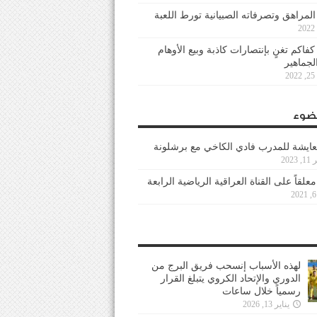
 المراهق وتصرفاته الصبيانية تورط اللعبة
كفاكم تغنٍ بإنتصارات كاذبة وبيع الأوهام
لجماهير
2
ضوء
عايشة للمدرب فادي الكاخي مع برشلونة
202
معلقاً على القناة العراقية الرياضية الرابعة
لهذه الأسباب إنسحب فريق البرج من
الدوري والإتحاد الكروي يتبلغ القرار
رسمياً خلال ساعات
يناير 13, 2026