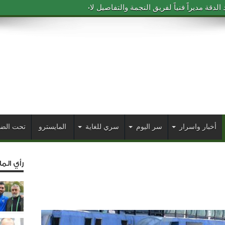
دقة مديراً فنياً لفريق النجمة والتفاصيل لاحقاً
أخبار واسرار
سر اليوم
سري للغاية
المايسترو
تحت الض
رأي الم