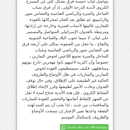
يتواصل غياب خمسة فرق بشكل كلي عن المسرح
الكروي لأندية الدرجة الأولى، إذ أن فرق شباب
الساحل والمبرة والرياضي العباسية والتضامن صور
والراسينغ، لم تطلق بعد العنان لمحركاتها بالعودة
للتمارين غالبيتها لأسباب قسرية وخارجة عن إرادتها،
ومرتبطة بالعدوان الإسرائيلي المتواصل والمستمر
على لبنان، لا سيما جنوب البلاد والضاحية الجنوبية
والبقاع ، ما جعل من الصعوبة بمكان على أربعة فرق
هي التضامن صور والرياضي العباسية وشباب
الساحل والمبرة تجميع اللاعبين لخوض التمارين ،
خصوصاً وأن اكثرية لاعبيهم باتوا مهجرين خارج بيوتهم
ومناطقهم، فكيف سيستطيعون العودة لخوض
التمارين والمباريات في ظل الأوضاع والظروف
الحالية غير الطبيعية على الإطلاق، وفي حال توقف
العدوان وعادت الأمور لطبيعتها وقرر الإتحاد إطلاق
النشاط الكروي ، فإن هذه الأندية تحتاج لمدة لا تقل
عن الشهر لإلتقاط أنفاسها والتحضير للعودة للمباريات
والمنافسات من جديد ، لذا يجب أن يتم التنبه لهذه
النقطة واخذها بعين الإعتبار إن سمحت الأوضاع
والظروف بإستكمال الموسم.
Share this on WhatsApp