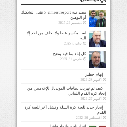
مصداقية elmaestrosport لا تقبل التشكيك
أو التوهين
ديسمبر 22, 2025
لسنا مكسر عصا ولا نخاف من احد إلا
الله
يوليو 6, 2025
كل إناء بما فيه ينضح
مارس 31, 2025
إتهام خطير
أكتوبر 28, 2022
كيف تم تهريب بطاقات المونديال للإعلاميين من
إتحاد كرة القدم اللبناني
أكتوبر 27, 2022
إنجاز جديد للعبة كرة السلة وفشل آخر للعبة كرة
القدم
أغسطس 26, 2022
إتحاد ناجح وإتحاد فاشل