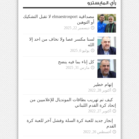
رأي المايسترو
مصداقية elmaestrosport لا تقبل التشكيك
أو التوهين
ديسمبر 22, 2025
لسنا مكسر عصا ولا نخاف من احد إلا
الله
يوليو 6, 2025
كل إناء بما فيه ينضح
مارس 31, 2025
إتهام خطير
أكتوبر 28, 2022
كيف تم تهريب بطاقات المونديال للإعلاميين من
إتحاد كرة القدم اللبناني
أكتوبر 27, 2022
إنجاز جديد للعبة كرة السلة وفشل آخر للعبة كرة
القدم
أغسطس 26, 2022