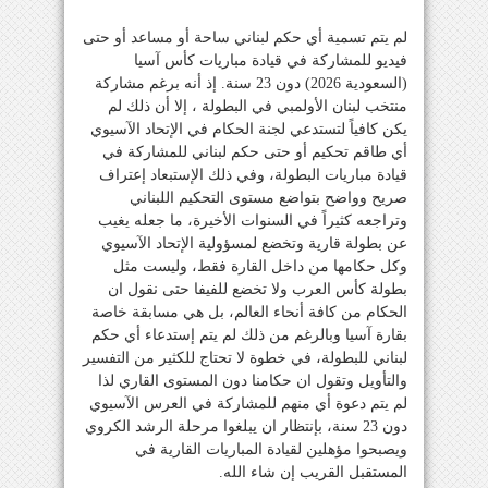
لم يتم تسمية أي حكم لبناني ساحة أو مساعد أو حتى
فيديو للمشاركة في قيادة مباريات كأس آسيا
(السعودية 2026) دون 23 سنة. إذ أنه برغم مشاركة
منتخب لبنان الأولمبي في البطولة ، إلا أن ذلك لم
يكن كافياً لتستدعي لجنة الحكام في الإتحاد الآسيوي
أي طاقم تحكيم أو حتى حكم لبناني للمشاركة في
قيادة مباريات البطولة، وفي ذلك الإستبعاد إعتراف
صريح وواضح بتواضع مستوى التحكيم اللبناني
وتراجعه كثيراً في السنوات الأخيرة، ما جعله يغيب
عن بطولة قارية وتخضع لمسؤولية الإتحاد الآسيوي
وكل حكامها من داخل القارة فقط، وليست مثل
بطولة كأس العرب ولا تخضع للفيفا حتى نقول ان
الحكام من كافة أنحاء العالم، بل هي مسابقة خاصة
بقارة آسيا وبالرغم من ذلك لم يتم إستدعاء أي حكم
لبناني للبطولة، في خطوة لا تحتاج للكثير من التفسير
والتأويل وتقول ان حكامنا دون المستوى القاري لذا
لم يتم دعوة أي منهم للمشاركة في العرس الآسيوي
دون 23 سنة، بإنتظار ان يبلغوا مرحلة الرشد الكروي
ويصبحوا مؤهلين لقيادة المباريات القارية في
المستقبل القريب إن شاء الله.