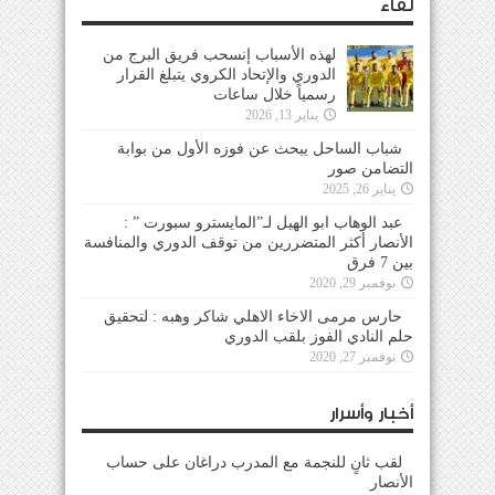
لقاء
لهذه الأسباب إنسحب فريق البرج من
الدوري والإتحاد الكروي يتبلغ القرار
رسمياً خلال ساعات
يناير 13, 2026
شباب الساحل يبحث عن فوزه الأول من بوابة
التضامن صور
يناير 26, 2025
عبد الوهاب ابو الهيل لـ”المايسترو سبورت ” :
الأنصار أكثر المتضررين من توقف الدوري والمنافسة
بين 7 فرق
نوفمبر 29, 2020
حارس مرمى الاخاء الاهلي شاكر وهبه : لتحقيق
حلم النادي الفوز بلقب الدوري
نوفمبر 27, 2020
أخبار وأسرار
لقب ثانٍ للنجمة مع المدرب دراغان على حساب
الأنصار