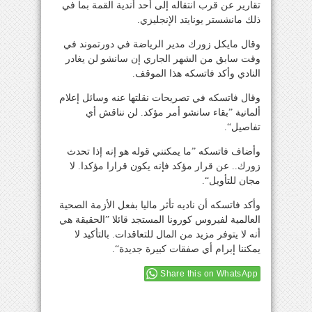
تقارير عن قرب انتقاله إلى أحد أندية القمة بما في
ذلك مانشستر يونايتد الإنجليزي.
وقال مايكل زورك مدير الرياضة في دورتموند في
وقت سابق من الشهر الجاري إن سانشو لن يغادر
النادي وأكد فاتسكه هذا الموقف.
وقال فاتسكه في تصريحات نقلتها عنه وسائل إعلام
ألمانية ”بقاء سانشو أمر مؤكد. لن نناقش أي
تفاصيل“.
وأضاف فاتسكه ”ما يمكنني قوله هو إنه إذا تحدث
زورك.. عن قرار مؤكد فإنه يكون قرارا مؤكدا. لا
مجان للتأويل“.
وأكد فاتسكه أن ناديه تأثر ماليا بفعل الأزمة الصحية
العالمية لفيروس كورونا المستجد قائلا ”الحقيقة هي
أنه لا يتوفر مزيد من المال للتعاقدات. بالتأكيد لا
يمكننا إبرام أي صفقات كبيرة جديدة“.
Share this on WhatsApp