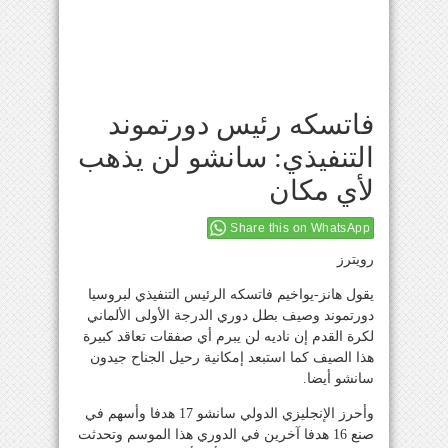
فاتسكه رئيس دورتموند
التنفيذي: سانشو لن يذهب
لأي مكان
Share this on WhatsApp
رويترز
يقول هانز-يواخيم فاتسكه الرئيس التنفيذي لبروسيا
دورتموند وصيف بطل دوري الدرجة الأولى الألماني
لكرة القدم إن ناديه لن يبرم أي صفقات تعاقد كبيرة
هذا الصيف كما استبعد إمكانية رحيل الجناح جيدون
سانشو أيضا.
وأحرز الإنجليزي الدولي سانشو 17 هدفا وأسهم في
صنع 16 هدفا آخرين في الدوري هذا الموسم وتحدثت