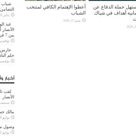
شباب ا
ستهل حملة الدفاع عن
أعطوا الإهتمام الكافي لمنتخب
التضامن
مانية أهداف في شباك
الشباب
يناير 26, 2025
ت
يونيو 27, 2026
عبد الو
الأنصار 
بين 7 فرق
نوفمبر 29, 20
حارس م
حلم النا
نوفمبر 27, 20
أخبار وأ
لقب ثا
الأنصار
سبتمبر 15, 4
مالك حس
يوليو 28, 2023
وصول مدا
يوليو 12, 2023