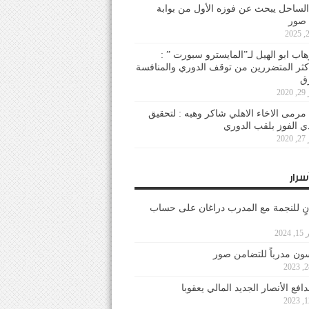
لساحل يبحث عن فوزه الأول من بوابة
 صور
هاب ابو الهيل لـ”المايسترو سبورت ” :
أكثر المتضررين من توقف الدوري والمنافسة
20
رمى الاخاء الاهلي شاكر وهبه : لتحقيق
دي الفوز بلقب الدوري
20
سرار
نٍ للنجمة مع المدرب دراغان على حساب
202
ون مدرباً للتضامن صور
فع الأنصار الجديد المالي يعقوبا