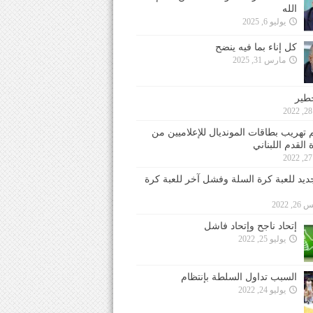
الله
يوليو 6, 2025
كل إناء بما فيه ينضح
مارس 31, 2025
خطير
 تهريب بطاقات المونديال للإعلاميين من
 القدم اللبناني
جديد للعبة كرة السلة وفشل آخر للعبة كرة
 2022
إتحاد ناجح وإتحاد فاشل
يوليو 25, 2022
السبب تداول السلطة بإنتظام
يوليو 24, 2022