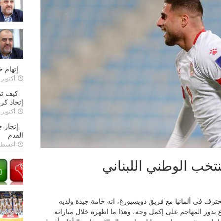
إتهام 
أكتوبر 28, 2022
كيف تم
إتحاد كرة
أكتوبر 27, 2022
إنجاز 
القدم
أغسطس 26,
خب الوطني اللبناني
حترف في ألمانيا مع فريق دويسبورغ، انه خامة جيدة ولديه
ع بدور المهاجم على إكمل وجه، وهذا ما اظهره خلال مباراته