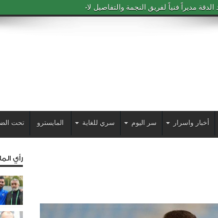
دقة مديراً فنياً لفريق النجمة والتفاصيل لاحقاً
أخبار واسرار
سر اليوم
سري للغاية
المايسترو
تحت الض
رأي الم