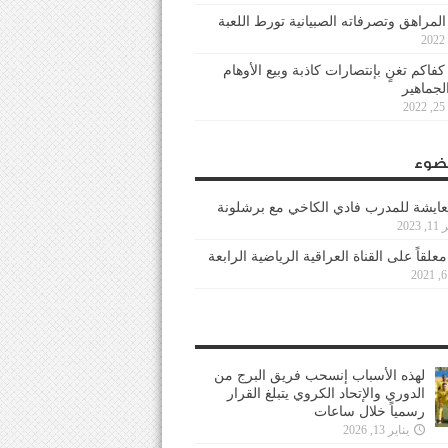
 المراهق وتصرفاته الصبيانية تورط اللعبة
كفاكم تغنٍ بإنتصارات كاذبة وبيع الأوهام
لجماهير
2
ضوء
عايشة للمدرب فادي الكاخي مع برشلونة
202
معلقاً على القناة العراقية الرياضية الرابعة
لهذه الأسباب إنسحب فريق البرج من
الدوري والإتحاد الكروي يتبلغ القرار
رسمياً خلال ساعات
يناير 13, 2026