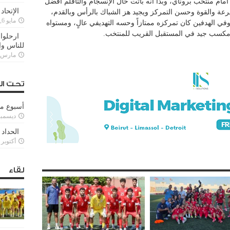
امام منتخب بروناي، وبدا انه باتت حال الإنسجام والتأقلم أفضل
الإتحاد
سرعة والقوة وحسن التمركز ويجيد هز الشباك بالرأس وبالقدم،
مايو 6, 2022
 الهدفين كان تمركزه ممتازاً وحسه التهديفي عالٍ، ومستواه
و مكسب جيد في المستقبل القريب للمنتخب.
ارحلوا 
للناس وا
مارس 25, 022
تحت ال
أسبوع م
ديسمبر 11, 3
الحداد 
أكتوبر 6, 2021
لقاء