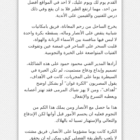
القدم يوم لك ويوم عليك، لا احد في المواقع أفضل
من احد، مهما ارتفع الطير فلا بد ان يقع وفي ذلك
درس للفنيين والقيمين على الأندية.
يخرج الساحل من رحم المعاناة، فريق بامكانيات
شبابية ينقض على الأنصار وماله، يسقطه بكرة واحدة
لا لبس فيها منافسة بين الأسماء الرنانة والهواة،
قلبت السحر على الساحر في غمضة عين وتفوقت
الفنيات المتواضعة على الخبرة والنجومية.
أرادها المدير الفني محمود حمود على هذه الشاكلة،
تصميم وإبداع ودفاع مستميت، لم تكن العبرة في
السيطرة يوما على المجريات، كانت في الأهداف،
يقول المصريون “الكرة غوان” أو بشكل اوضح
“أهداف”، ومن لا يهز شباك المرمى فقد تهتز أعصابه
ويعطبه التسرع والإنفعال.
هذا ما حصل مع الأنصار ومن يملك هذا الكم من
النجوم فعليه ان يحسم الأمور قبل أوانها لكن الإندفاع
والتعالي والإستهتار تسببا له بالهلاك.
الكرة كانت يوما مشؤوما على الأنصار، فريق مشتت
لا يلعب بالطريقة الفضلى كيف يمكن له ان يحقق