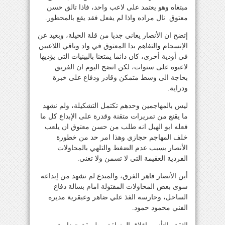
مبتغاه وهو يعتمد على لاعب واحد، فاذا تالق حسن
معتوق نال مراده واذا لم يفعل فقد يقع بالمحظور.
إتضح ان الأنصار يعاني جديا من قلة الحيلة، وبعيد عن
الإنسجام والتفاهم بدا المعتوق في واد وباقي اللاعبين
في أودية أخرى، كان دائما يمتعنا بالبينيات التي يؤديها
لاعبوه على سنوات، لكن اتضح اليوم ان الفريق
بحاجة الى وسط متمكن وقادر ودفاع على خبرة
ودراية.
ليس بالمهاجمين وحدهم تكتمل التشكيلة، ولم نشهد
ما يقنع من تمريرات متقنة وقدرة على الإبداع كل ما
فعله ابو الهيل انه طلب من حسن معتوق ان يلعب
خلف المهاجم حجازي وهذا امر حد من خطورة
الأنصار بسبب عدم الضغط والتلهي بالمحاولات
الفردية العقيمة التي لا تسمن ولا تغني.
أين الأنصار قاهر الفرق، والمبدع لم نشهد من إبداعه
سوى بعض المحاولات المقتولة امام بسالة دفاع
الساحل، وحارسه الفذ علي ضاهر وعبقرية مديره
الفني محمود حمود.