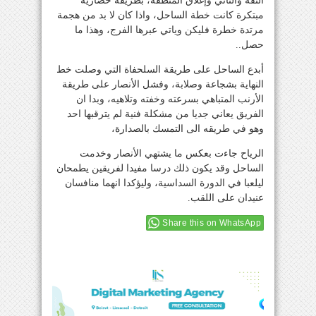
الثقة والتأني وإغلاق المنطقة، بطريقة حضارية
مبتكرة كانت خطة الساحل، واذا كان لا بد من هجمة
مرتدة خطرة فليكن وياتي عبرها الفرج، وهذا ما
حصل..
أبدع الساحل على طريقة السلحفاة التي وصلت خط
النهاية بشجاعة وصلابة، وفشل الأنصار على طريقة
الأرنب المتباهي بسرعته وخفته وتلاهيه، وبدا ان
الفريق يعاني جديا من مشكلة فنية لم يترقبها احد
وهو في طريقه الى التمسك بالصدارة،
الرياح جاءت بعكس ما يشتهي الأنصار وخدمت
الساحل وقد يكون ذلك درسا مفيدا لفريقين يطمحان
ليلعبا في الدورة السداسية، وليؤكدا انهما منافسان
عنيدان على اللقب.
Share this on WhatsApp