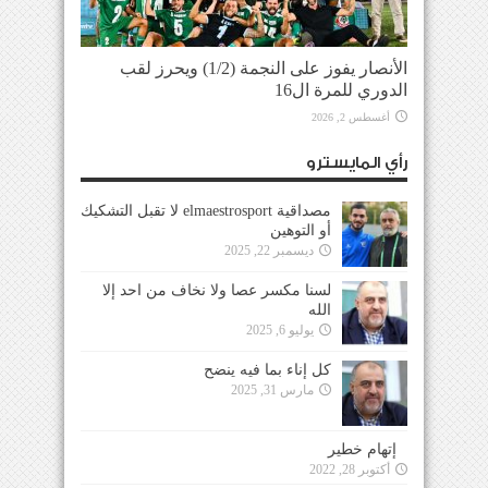
الأنصار يفوز على النجمة (1/2) ويحرز لقب
الدوري للمرة ال16
أغسطس 2, 2026
رأي المايسترو
مصداقية elmaestrosport لا تقبل التشكيك
أو التوهين
ديسمبر 22, 2025
لسنا مكسر عصا ولا نخاف من احد إلا
الله
يوليو 6, 2025
كل إناء بما فيه ينضح
مارس 31, 2025
إتهام خطير
أكتوبر 28, 2022