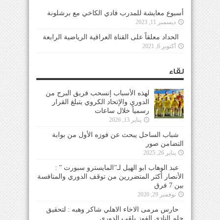
أسبوع معايشة للمدرب فادي الكاخي مع برشلونة
ديسمبر 11, 2023
الحداد معلقاً على القناة العراقية الرياضية الرابعة
أكتوبر 6, 2021
لقاء
لهذه الأسباب إنسحب فريق البرج من
الدوري والإتحاد الكروي يتبلغ القرار
رسمياً خلال ساعات
يناير 13, 2026
شباب الساحل يبحث عن فوزه الأول من بوابة
التضامن صور
يناير 26, 2025
عبد الوهاب ابو الهيل لـ”المايسترو سبورت ” :
الأنصار أكثر المتضررين من توقف الدوري والمنافسة
بين 7 فرق
نوفمبر 29, 2020
حارس مرمى الاخاء الاهلي شاكر وهبه : لتحقيق
حلم النادي الفوز بلقب الدوري