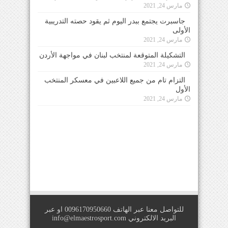
مارس 24, 2021
جاسبرت يجتمع ببدر اليوم ثم يقود حصته التدريبية
الأولى
مارس 24, 2021
التشكيلة المتوقعة لمنتخب لبنان في مواجهة الأردن
مارس 24, 2021
التزام تام من جميع اللاعبين في معسكر المنتخب
الأول
مارس 24, 2021
للتواصل معنا عبر الهاتف 0096170950660 او عبر
البريد الالكتروني
info@elmaestrosport.com