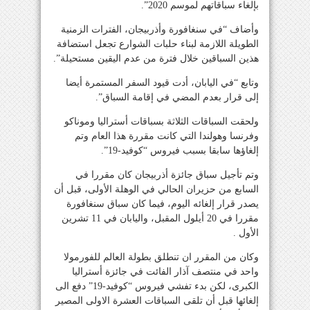
بإلغاء سباقاتهم لموسم 2020”.
وأضاف “في سنغافورة وأذربيجان، الفترات الزمنية
الطويلة اللازمة لبناء حلبات الشوارع تجعل استضافة
هذين السباقين خلال فترة من عدم اليقين مستحيلة”.
وتابع “في اليابان، أدت قيود السفر المستمرة أيضا
إلى قرار بعدم المضي في إقامة السباق”.
ولحقت السباقات الثلاثة بسباقات أستراليا وموناكو
وفرنسا وهولندا التي كانت مقررة هذا العام وتم
إلغاؤها سابقا بسبب فيروس “كوفيد-19”.
وتم تأجيل سباق جائزة أذربيجان كان مقررا في
السابع من حزيران الحالي في الوهلة الأولى، قبل أن
يصدر قرار إلغائه اليوم، فيما كان سباق سنغافورة
مقررا في 20 أيلول المقبل، واليابان في 11 تشرين
الأول .
وكان من المقرر ان تنطلق بطولة العالم للفورمولا
واحد في منتصف آذار الفائت في جائزة أستراليا
الكبرى، لكن بدء تفشي فيروس “كوفيد-19” دفع الى
إلغائها قبل أن تلقى السباقات العشرة الاولى المصير