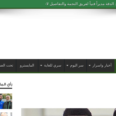
دقة مديراً فنياً لفريق النجمة والتفاصيل لاحقاً
أخبار واسرار
سر اليوم
سري للغاية
المايسترو
تحت الض
رأي الم