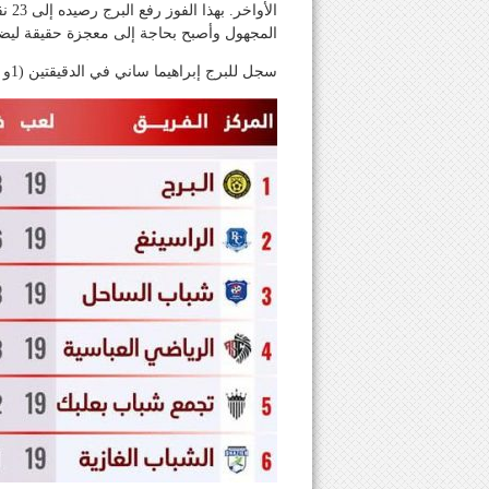
الأ
المجهول وأصبح بحاجة إلى معجزة حقيقة ليضم
سجل للبرج إبراهيما ساني في الدقيقتين (1و 8)، وللغازية بيودوم يوسف أيندي في الدقيقة (32).