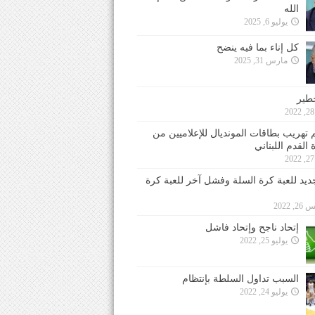
الله
يوليو 6, 2025
كل إناء بما فيه ينضح
مارس 31, 2025
خطير
 تهريب بطاقات المونديال للإعلاميين من
 القدم اللبناني
جديد للعبة كرة السلة وفشل آخر للعبة كرة
 2022
إتحاد ناجح وإتحاد فاشل
يوليو 25, 2022
السبب تداول السلطة بإنتظام
يوليو 24, 2022