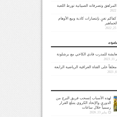
 المراهق وتصرفاته الصبيانية تورط اللعبة
كفاكم تغنٍ بإنتصارات كاذبة وبيع الأوهام
لجماهير
2
ضوء
عايشة للمدرب فادي الكاخي مع برشلونة
202
معلقاً على القناة العراقية الرياضية الرابعة
لهذه الأسباب إنسحب فريق البرج من
الدوري والإتحاد الكروي يتبلغ القرار
رسمياً خلال ساعات
يناير 13, 2026