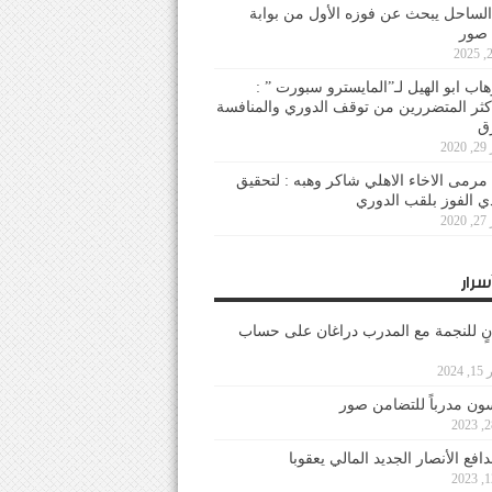
لساحل يبحث عن فوزه الأول من بوابة
 صور
هاب ابو الهيل لـ”المايسترو سبورت ” :
أكثر المتضررين من توقف الدوري والمنافسة
20
رمى الاخاء الاهلي شاكر وهبه : لتحقيق
دي الفوز بلقب الدوري
20
سرار
نٍ للنجمة مع المدرب دراغان على حساب
202
ون مدرباً للتضامن صور
فع الأنصار الجديد المالي يعقوبا