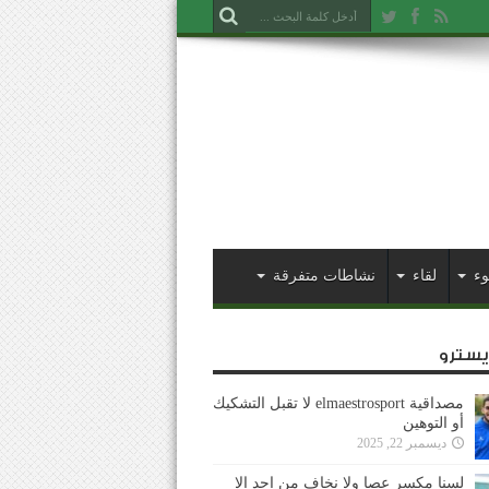
وء
لقاء
نشاطات متفرقة
ايسترو
مصداقية elmaestrosport لا تقبل التشكيك
أو التوهين
ديسمبر 22, 2025
لسنا مكسر عصا ولا نخاف من احد إلا