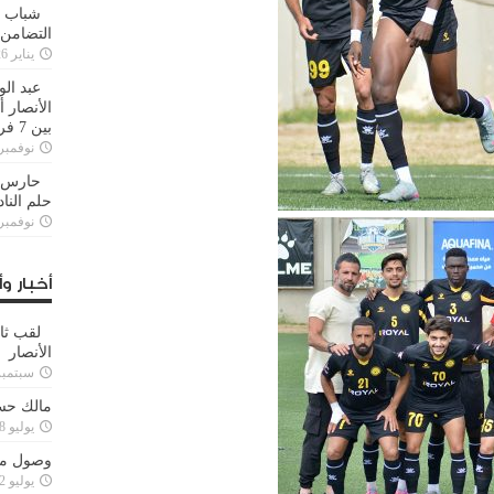
شباب ا
التضامن
يناير 26, 2025
عبد الو
الأنصار 
بين 7 فرق
نوفمبر 29, 20
حارس م
حلم النا
نوفمبر 27, 20
أخبار وأ
لقب ثا
الأنصار
سبتمبر 15, 4
مالك حس
يوليو 28, 2023
وصول مدا
يوليو 12, 2023