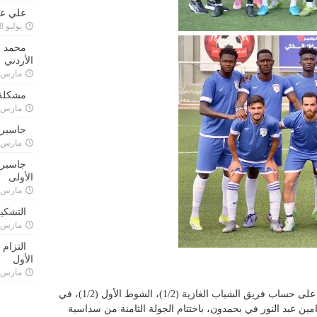
علي علا
يوليو 8, 2023
محمد ق
الأردني
مارس 24, 021
مشكلة 
مارس 24, 021
جاسبرت
مارس 24, 021
جاسبرت 
الأولى
مارس 24, 021
التشكي
مارس 24, 021
التزام
الأول
مارس 24, 021
حقق فريق البرج فوزاً جديداً وكان هذه المرة على حساب فريق الشباب الغازية (1/2)، الشوط الأول (1/2)، في
 امين عبد النور في بحمدون، باختتام الجولة الثامنة من سداسية