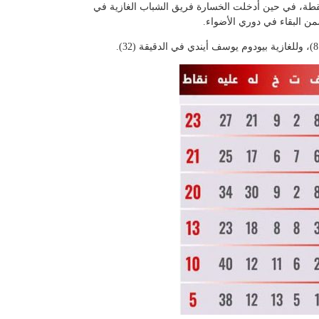
واخر. بهذا الفوز رفع البرج رصيده إلى 23 نقطة، في حين أدخلت الخسارة فريق الشباب الغازية في
ن البقاء في دوري الأضواء.