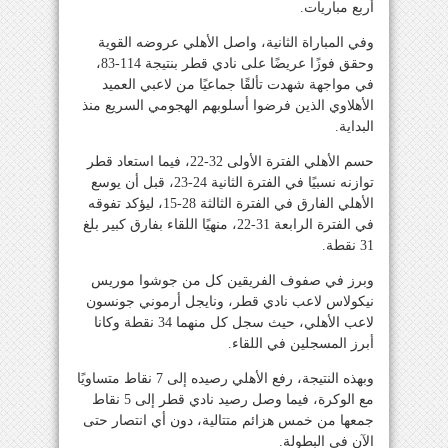
أربع مباريات.
وفي المباراة الثانية، واصل الأهلي عروضه القوية
وحقق فوزًا عريضًا على نادي قطر بنتيجة 114-83،
في مواجهة شهدت تألقًا جماعيًا من لاعبي العميد
الأهلاوي الذين فرضوا أسلوبهم الهجومي السريع منذ
البداية.
حسم الأهلي الفترة الأولى 32-22، فيما استعاد قطر
توازنه نسبيًا في الفترة الثانية 24-23، قبل أن يوسع
الأهلي الفارق في الفترة الثالثة 28-15، ليؤكد تفوقه
في الفترة الرابعة 31-22، منهيًا اللقاء بفارق كبير بلغ
31 نقطة.
وبرز في صفوف الفريقين كل من جوشوا موريس
نيكولاس لاعب نادي قطر، ونايجل أرموني جونسون
لاعب الأهلي، حيث سجل كل منهما 34 نقطة وكانا
أبرز المسجلين في اللقاء.
وبهذه النتيجة، رفع الأهلي رصيده إلى 7 نقاط متساويًا
مع الوكرة، فيما وصل رصيد نادي قطر إلى 5 نقاط
جمعها من خمس هزائم متتالية، دون أي انتصار حتى
الآن في البطولة.