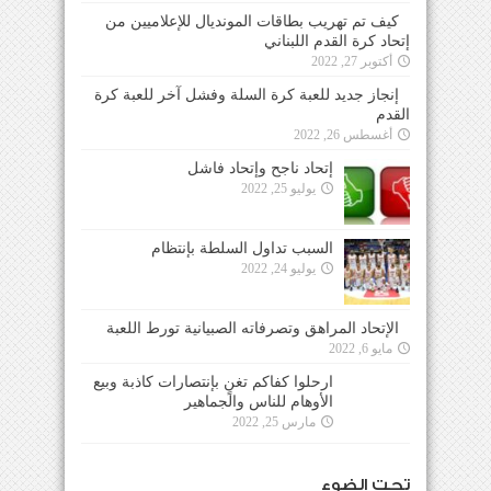
كيف تم تهريب بطاقات المونديال للإعلاميين من
إتحاد كرة القدم اللبناني
أكتوبر 27, 2022
إنجاز جديد للعبة كرة السلة وفشل آخر للعبة كرة
القدم
أغسطس 26, 2022
إتحاد ناجح وإتحاد فاشل
يوليو 25, 2022
السبب تداول السلطة بإنتظام
يوليو 24, 2022
الإتحاد المراهق وتصرفاته الصبيانية تورط اللعبة
مايو 6, 2022
ارحلوا كفاكم تغنٍ بإنتصارات كاذبة وبيع الأوهام
للناس والجماهير
مارس 25, 2022
تحت الضوء