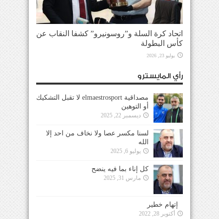
اتحاد كرة السلة و”روسونيرو” كشفا النقاب عن
كأس البطولة
يوليو 23, 2026
رأي المايسترو
مصداقية elmaestrosport لا تقبل التشكيك
أو التوهين
ديسمبر 22, 2025
لسنا مكسر عصا ولا نخاف من احد إلا
الله
يوليو 6, 2025
كل إناء بما فيه ينضح
مارس 31, 2025
إتهام خطير
أكتوبر 28, 2022