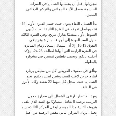
مجرياتها، قبل أن يحسمها الشمال في الفترات
الحاسمة بفضل الأداء الجماعي والتركيز الدفاعي
المميز.
بدأ الشمال اللقاء بقوة، حيث حسم الفترة الأولى 19-
14، وواصل تفوقه في الفترة الثانية 19-15، ليُنهي
الشوط الأول متقدمًا بفارق مريح. وفي الفترة الثالثة
حاول السد العودة إلى أجواء المباراة ونجح في
التفوق 19-18، إلا أن الشمال استعاد زمام المبادرة
في الفترة الرابعة التي أنهاها لصالحه 26-24، ليؤكد
أحقيته بالفوز ويحصد نقطتين ثمينتين في مشواره
بالبطولة.
وتألق في صفوف الفريقين كل من ستيفن برنارد
لينارد جرين لاعب السد، وشين ليجند ريكتور نجم
الشمال، حيث سجل كل منهما 22 نقطة وكانا الأبرز
في اللقاء.
وبهذا الانتصار، ارتقى الشمال إلى صدارة جدول
الترتيب برصيد 8 نقاط، متساويًا مع السد الذي تلقى
هزيمته الثانية هذا الموسم ليحتل المركز الثالث، بينما
يحتل الريان المركز الثاني بنفس الرصيد من أصل