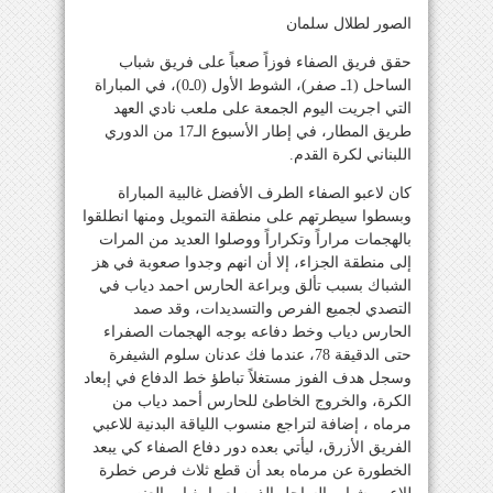
الصور لطلال سلمان
حقق فريق الصفاء فوزاً صعباً على فريق شباب
الساحل (1ـ صفر)، الشوط الأول (0ـ0)، في المباراة
التي اجريت اليوم الجمعة على ملعب نادي العهد
طريق المطار، في إطار الأسبوع الـ17 من الدوري
اللبناني لكرة القدم.
كان لاعبو الصفاء الطرف الأفضل غالبية المباراة
وبسطوا سيطرتهم على منطقة التمويل ومنها انطلقوا
بالهجمات مراراً وتكراراً ووصلوا العديد من المرات
إلى منطقة الجزاء، إلا أن انهم وجدوا صعوبة في هز
الشباك بسبب تألق وبراعة الحارس احمد دياب في
التصدي لجميع الفرص والتسديدات، وقد صمد
الحارس دياب وخط دفاعه بوجه الهجمات الصفراء
حتى الدقيقة 78، عندما فك عدنان سلوم الشيفرة
وسجل هدف الفوز مستغلاً تباطؤ خط الدفاع في إبعاد
الكرة، والخروج الخاطئ للحارس أحمد دياب من
مرماه ، إضافة لتراجع منسوب اللياقة البدنية للاعبي
الفريق الأزرق، ليأتي بعده دور دفاع الصفاء كي يبعد
الخطورة عن مرماه بعد أن قطع ثلاث فرص خطرة