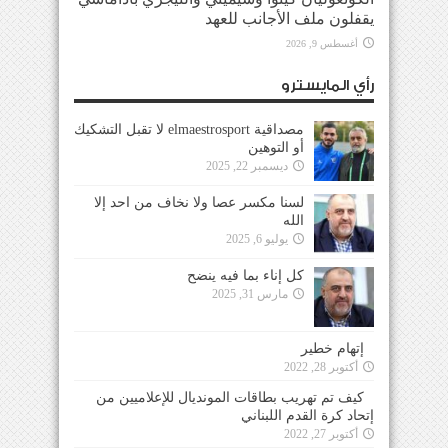
يقفلون ملف الأجانب للعهد
أغسطس 9, 2026
رأي المايسترو
مصداقية elmaestrosport لا تقبل التشكيك
أو التوهين
ديسمبر 22, 2025
لسنا مكسر عصا ولا نخاف من احد إلا
الله
يوليو 6, 2025
كل إناء بما فيه ينضح
مارس 31, 2025
إتهام خطير
أكتوبر 28, 2022
كيف تم تهريب بطاقات المونديال للإعلاميين من
إتحاد كرة القدم اللبناني
أكتوبر 27, 2022