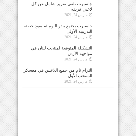
جاسبرت يجتمع ببدر اليوم ثم يقود حصته التدريبية
الأولى
مارس 24, 2021
التشكيلة المتوقعة لمنتخب لبنان في مواجهة الأردن
مارس 24, 2021
التزام تام من جميع اللاعبين في معسكر المنتخب
الأول
مارس 24, 2021
للتواصل معنا عبر الهاتف 0096170950660 او عبر
البريد الالكتروني
info@elmaestrosport.com