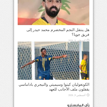
هل ينتقل النجم المخضرم محمد حيدر إلى
فريق جويا؟
أغسطس 9, 2026
الكونغوليان كيتوا وسيميتي والنيجري باداماسي
يقفلون ملف الأجانب للعهد
أغسطس 9, 2026
رأي المايسترو