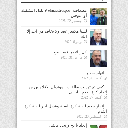
مصداقية elmaestrosport لا تقبل التشكيك
أو التوهين
ديسمبر 22, 2025
لسنا مكسر عصا ولا نخاف من احد إلا
الله
يوليو 6, 2025
كل إناء بما فيه ينضح
مارس 31, 2025
إتهام خطير
أكتوبر 28, 2022
كيف تم تهريب بطاقات المونديال للإعلاميين من
إتحاد كرة القدم اللبناني
أكتوبر 27, 2022
إنجاز جديد للعبة كرة السلة وفشل آخر للعبة كرة
القدم
أغسطس 26, 2022
إتحاد ناجح وإتحاد فاشل