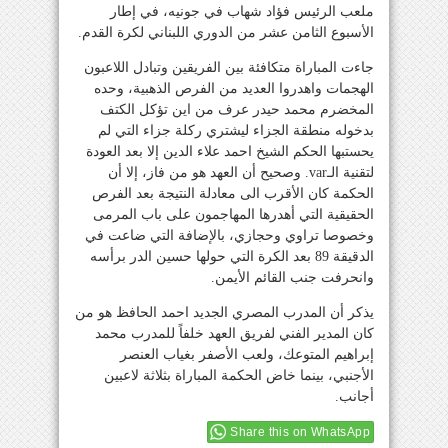
ملعب الرئيس فؤاد شهاب في جونيه، في إطار
الأسبوع الثامن عشر من الدوري اللبناني لكرة القدم.
جاءت المباراة متكافئة بين الفريقين وتبادل اللاعبون
الهجمات واهدروا العديد من الفرص الذهبية، وحده
المخضرم محمد حيدر عرف من اين تؤكل الكتف
بدخوله منطقة الجزاء ليشتري ركلة جزاء التي لم
يحستبها الحكم الشيخ احمد علاء الدين إلا بعد العودة
لتقنية الـvar. وصحيح أن العهد هو من فاز، إلا أن
الحكمة كان الأقرب الى معادلة النتيجة بعد الفرص
الحقيقية التي أهدرها المهاجمون على باب المرمى
وخصوصا تراوي وحجازي، بالإضافة التي ضاعت في
الدقيقة 89 بعد الكرة التي حولها حسين الدر برأسه
وانحرفت جنب القائم الأيمن.
يذكر أن المدرب المصري الجديد احمد الحافظ هو من
كان المدير الفني لفريق العهد خلفاً للمدرب محمد
إبراهيم المتوعك، ولعب الأصفر بغياب العنصر
الأجنبي، بينما خاض الحكمة المباراة بثلاثة لاعبين
أجانب.
Share this on WhatsApp