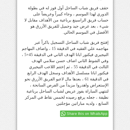
حقف فريق شباب الساحل أول فوز له في بطولة
الدوري لهذا الموسم ، وجاء كبيراً وعريضاً على
حساب فريق الراسينغ برباعية من الأهداف مقابل لا
شيء ، بعد عرض جيد وجميل للفريق الأزرق هو
الأفضل في الموسم الحالي.
إفتتح فريق شباب الساحل التسجيل باكراً عبر
مهاجمه علي الفقيه في الدقيقة 15 ، واضاف المهاجم
النيجيري فيكتور اباتا الهدف الثاني في الدقيقة 45+5 ،
وفي الشوط الثاني اضاف حسن سلامي الهدف
الثالث في الدقيقة 55 ، ثم إختتم اللاعب النيجيري
فيكتور اباتا مسلسل الأهداف وسجل الهدف الرابع
في الدقيقة 61 ، بعدها مال لاعبو الفريق الأزرق نحو
الإستعراض واهدروا مزيداً من الفرص السانحة ،
لتنتهي المباراة بفوز عريض لشباب الساحل برباعية
نظيفة ، جعله يرفع رصيده لخمس نقاط في المركز
السابع ، ولديه مباراتين مؤجلتين
Share this on WhatsApp