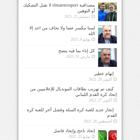
مصداقية elmaestrosport لا تقبل التشكيك
أو التوهين
ديسمبر 22, 2025
لسنا مكسر عصا ولا نخاف من احد إلا
الله
يوليو 6, 2025
كل إناء بما فيه ينضح
مارس 31, 2025
إتهام خطير
أكتوبر 28, 2022
كيف تم تهريب بطاقات المونديال للإعلاميين من
إتحاد كرة القدم اللبناني
أكتوبر 27, 2022
إنجاز جديد للعبة كرة السلة وفشل آخر للعبة كرة
القدم
أغسطس 26, 2022
إتحاد ناجح وإتحاد فاشل
يوليو 25, 2022