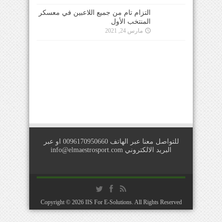
للتواصل معنا عبر الهاتف 0096170950660 او عبر
البريد الالكتروني
info@elmaestrosport.com
Copyright © 2026
IIS For E-Solutions
. All Rights Reserved