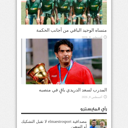
منساه الوحيد الباقي من أجانب الحكمة
أغسطس 8, 2026
المدرب لسعد الدريدي باقٍ في منصبه
أغسطس 8, 2026
رأي المايسترو
مصداقية elmaestrosport لا تقبل التشكيك
أو التوهين