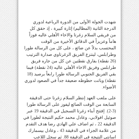
شهدت الجولة الأولى من الدورة الرباعية لدوري
الدرجة الثانية (المظاليم) إثارة كبيرة ، إذ حقق كل
من فريقي السلام زغرتا والاخاء الأهلي عاليه فوزاً
هاماً وعزيزاً في الدقائق الأخيرة من الوقت
المحتسب بدلاً عن ضائع ، على كل من الرسالة طورا
وطرابلس، لينتزع الفريق الزغرتاوي صدارة الترتيب
(26 نقطة) بفارق نقطتين عن كل من جاره فريق
طرابلس وفريق الاخاء الأهلي عاليه (24 نقطة) فيما
بقي الفريق الجنوبي الرسالة طورا رابعاً برصيد (18
نقطة) وباتت حظوظه ضعيفة جداً في الصعود لدوري
الأضواء.
على ملعب العهد إنتظر السلام زغرتا حتى الدقيقة
السابعة من الوقت الضائع ليفوز على الرسالة طورا
(3-2). إفتتح أبناء زغرتا التسجيل في الدقيقة 19 عبر
صوئيل افولابي، وعادل محمد حكيم النتيجة لطورا في
الدقيقة 22 ، ثم اضاف علي الهادي رضا هدف التقدم
من علامة الجزاء في الدقيقة 43 ، وعادل بيسمارك
اسانتي النتيجة في الدقيقة 88. ثم سجل اللاعب