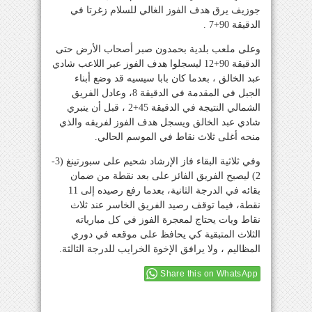
جوزيف يرق هدف الفوز الغالي للسلام زغرتا في
الدقيقة 90+7 .
وعلى ملعب بلدية بحمدون صبر أصحاب الأرض حتى
الدقيقة 90+12 ليسجلوا هدف الفوز عبر اللاعب شادي
عبد الخالق ، بعدما كان بابا سيسيه قد وضع أبناء
الجبل في المقدمة في الدقيقة 8، وعادل الفريق
الشمالي النتيجة في الدقيقة 45+2 ، قبل أن ينبري
شادي عبد الخالق ويسجل هدف الفوز لفريقه والذي
منحه أغلى ثلاث نقاط في الموسم الحالي.
وفي ثلاثية البقاء فاز الإرشاد شحيم على سبورتينغ (3-
2) ليصبح الفريق الفائز على بعد نقطة من ضمان
بقائه في الدرجة الثانية، بعدما رفع رصيده إلى 11
نقطة، فيما توقف رصيد الفريق الخاسر عند ثلاث
نقاط ويات يحتاج لمعجرة الفوز في كل مبارياته
الثلاث المتبقية كي يحافظ على موقعه في دوري
المظاليم ، ولا يرافق الإخوة الخرايب للدرجة الثالثة.
Share this on WhatsApp