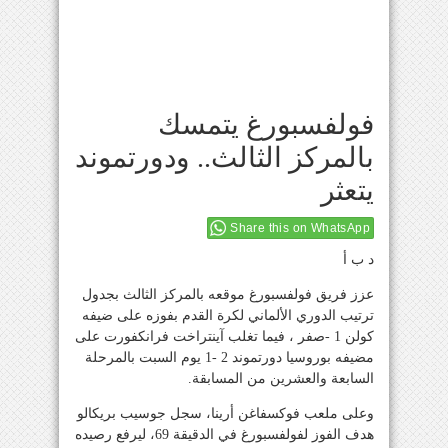
فولفسبورغ يتمسك
بالمركز الثالث.. ودورتموند
يتعثر
Share this on WhatsApp
د ب أ
عزز فريق فولفسبورغ موقعه بالمركز الثالث بجدول
ترتيب الدوري الألماني لكرة القدم بفوزه على ضيفه
كولن 1 -صفر ، فيما تغلب آينتراخت فرانكفورت على
مضيفه بوروسيا دورتموند 2 -1 يوم السبت بالمرحلة
السابعة والعشرين من المسابقة.
وعلى ملعب فوكسفاغن أرينا، سجل جوسيب بريكالو
هدف الفوز لفولفسبورغ في الدقيقة 69، ليرفع رصيده