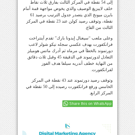
إلى 54 نقطة في المركز الثالث بفارق ثلاث نقاط
خلف لايبزيغ الوصيف والذي يخوض مواجهة قمة أمام
بايرن ميونخ الذي يتصدر جدول الترتيب برصيد 61
نقطة، وتوقف رصيد كولن عند 23 نقطة في المركز
الثالث من القاع.
وعلى ملعب “سيغنال إيدونا بارك” تقدم آينتراخت
فرانكفورت بهدف عكسي سجله نيكو شولز لاعب
دورتموند بالخطأ في مرماه ثم أدرك ماتس هوميلز
التعادل لدورتموند في الدقيقة 45 وقبل ثلاث دقائق
من النهاية خطف أندريه سيلفا هدف الفوز
لفرانكفورت.
وتوقف رصيد دورتموند عند 43 نقطة في المركز
الخامس ورفع فرانكفورت رصيده إلى 50 نقطة في
المركز الرابع.
Share this on WhatsApp