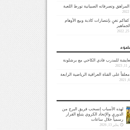
 المراهق وتصرفاته الصبيانية تورط اللعبة
كفاكم تغنٍ بإنتصارات كاذبة وبيع الأوهام
لجماهير
2
ضوء
عايشة للمدرب فادي الكاخي مع برشلونة
202
معلقاً على القناة العراقية الرياضية الرابعة
لهذه الأسباب إنسحب فريق البرج من
الدوري والإتحاد الكروي يتبلغ القرار
رسمياً خلال ساعات
يناير 13, 2026