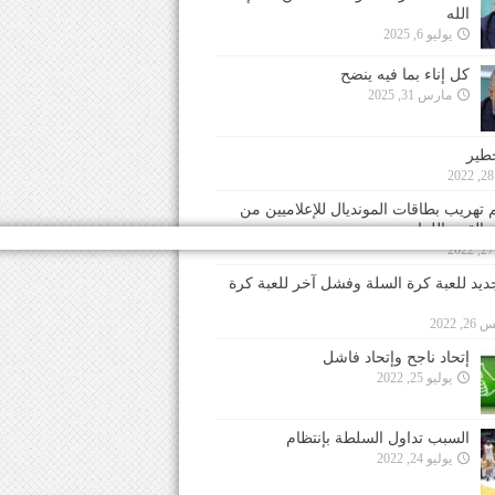
الله
يوليو 6, 2025
كل إناء بما فيه ينضح
مارس 31, 2025
خطير
 تهريب بطاقات المونديال للإعلاميين من
 القدم اللبناني
جديد للعبة كرة السلة وفشل آخر للعبة كرة
 2022
إتحاد ناجح وإتحاد فاشل
يوليو 25, 2022
السبب تداول السلطة بإنتظام
يوليو 24, 2022