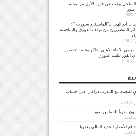
لساحل يبحث عن فوزه الأول من بوابة
 صور
هاب ابو الهيل لـ”المايسترو سبورت ” :
أكثر المتضررين من توقف الدوري والمنافسة
20
رمى الاخاء الاهلي شاكر وهبه : لتحقيق
دي الفوز بلقب الدوري
20
سرار
نٍ للنجمة مع المدرب دراغان على حساب
202
ون مدرباً للتضامن صور
فع الأنصار الجديد المالي يعقوبا