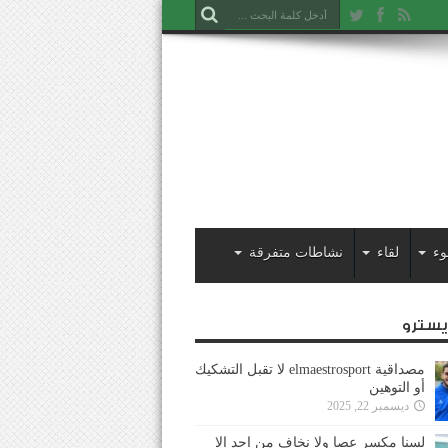
وء
لقاء
نشاطات متفرقة
ايسترو
مصداقية elmaestrosport لا تقبل التشكيك
أو التوهين
ديسمبر 22, 2025
لسنا مكسر عصا ولا نخاف من احد إلا