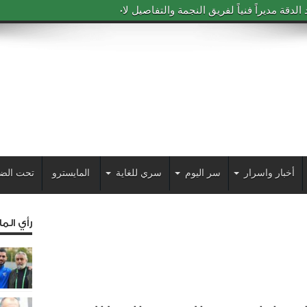
دقة مديراً فنياً لفريق النجمة والتفاصيل لاحقاً
أخبار واسرار
سر اليوم
سري للغاية
المايسترو
تحت الض
رأي الم