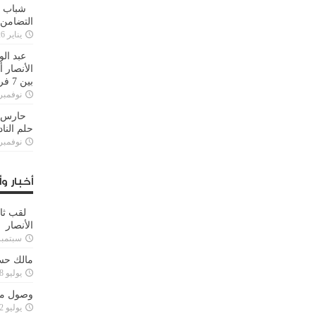
شباب ا
التضامن
يناير 26, 2025
عبد الو
الأنصار 
بين 7 فرق
نوفمبر 29, 20
حارس م
حلم النا
نوفمبر 27, 20
أخبار وأ
لقب ثا
الأنصار
سبتمبر 15, 4
مالك حس
يوليو 28, 2023
وصول مدا
يوليو 12, 2023