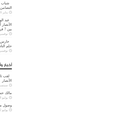
شباب ا
التضامن
يناير 26, 2025
عبد الو
الأنصار 
بين 7 فرق
نوفمبر 29, 20
حارس م
حلم النا
نوفمبر 27, 20
أخبار وأ
لقب ثا
الأنصار
سبتمبر 15, 4
مالك حس
يوليو 28, 2023
وصول مدا
يوليو 12, 2023