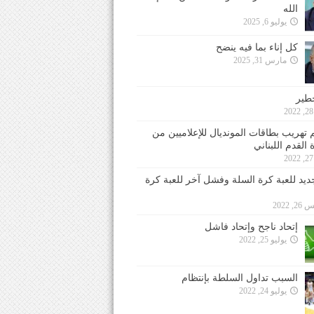
الله
يوليو 6, 2025
كل إناء بما فيه ينضح
مارس 31, 2025
خطير
 تهريب بطاقات المونديال للإعلاميين من
 القدم اللبناني
جديد للعبة كرة السلة وفشل آخر للعبة كرة
 2022
إتحاد ناجح وإتحاد فاشل
يوليو 25, 2022
السبب تداول السلطة بإنتظام
يوليو 24, 2022