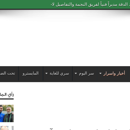
دقة مديراً فنياً لفريق النجمة والتفاصيل لاحقاً
أخبار واسرار
سر اليوم
سري للغاية
المايسترو
تحت الضو
رأي الم