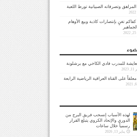
 المراهق وتصرفاته الصبيانية تورط اللعبة
كفاكم تغنٍ بإنتصارات كاذبة وبيع الأوهام
لجماهير
2
ضوء
عايشة للمدرب فادي الكاخي مع برشلونة
202
معلقاً على القناة العراقية الرياضية الرابعة
لهذه الأسباب إنسحب فريق البرج من
الدوري والإتحاد الكروي يتبلغ القرار
رسمياً خلال ساعات
يناير 13, 2026