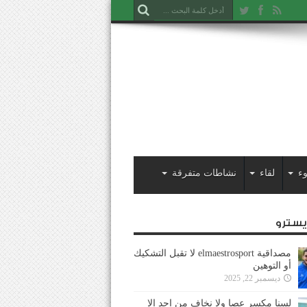
ء
لقاء
نشاطات متفرقة
ايسترو
مصداقية elmaestrosport لا تقبل التشكيك
أو التوهين
ديسمبر 22, 2025
لسنا مكسر عصا ولا نخاف من احد إلا