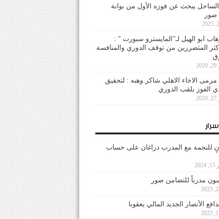
لساحل يبحث عن فوزه الأول من بوابة
 صور
هاب ابو الهيل لـ”المايسترو سبورت ” :
أكثر المتضررين من توقف الدوري والمنافسة
20
رمى الاخاء الاهلي شاكر وهبه : لتحقيق
دي الفوز بلقب الدوري
20
سرار
نٍ للنجمة مع المدرب دراغان على حساب
202
ون مدرباً للتضامن صور
فع الأنصار الجديد المالي يعقوبا