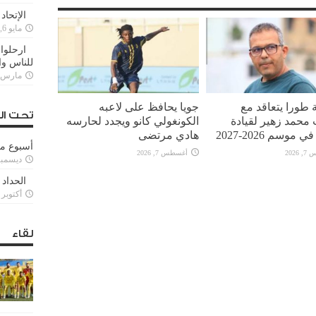
الإتحاد
مايو 6, 2022
ارحلوا 
للناس وا
مارس 25, 022
 طورا يتعاقد مع
جويا يحافظ على لاعبه
تحت ال
محمد زهير لقيادة
الكونغولي كانو ويجدد لحارسه
 موسم 2026-2027
هادي مرتضى
أسبوع م
2026
أغسطس 7, 2026
ديسمبر 11, 3
الحداد 
أكتوبر 6, 2021
لقاء