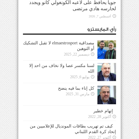
جويا يحافظ على لاعبه الكونغولي كانو ويجدد
لحارسه هادي مرتضى
أغسطس 7, 2026
رأي المايسترو
مصداقية elmaestrosport لا تقبل التشكيك
أو التوهين
ديسمبر 22, 2025
لسنا مكسر عصا ولا نخاف من احد إلا
الله
يوليو 6, 2025
كل إناء بما فيه ينضح
مارس 31, 2025
إتهام خطير
أكتوبر 28, 2022
كيف تم تهريب بطاقات المونديال للإعلاميين من
إتحاد كرة القدم اللبناني
أكتوبر 27, 2022