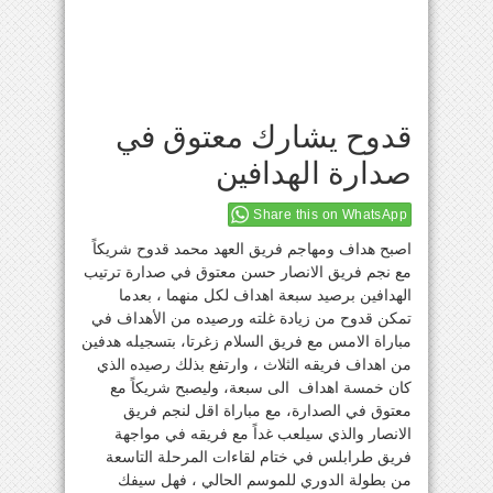
قدوح يشارك معتوق في
صدارة الهدافين
Share this on WhatsApp
اصبح هداف ومهاجم فريق العهد محمد قدوح شريكاً
مع نجم فريق الانصار حسن معتوق في صدارة ترتيب
الهدافين برصيد سبعة اهداف لكل منهما ، بعدما
تمكن قدوح من زيادة غلته ورصيده من الأهداف في
مباراة الامس مع فريق السلام زغرتا، بتسجيله هدفين
من اهداف فريقه الثلاث ، وارتفع بذلك رصيده الذي
كان خمسة اهداف الى سبعة، وليصبح شريكاً مع
معتوق في الصدارة، مع مباراة اقل لنجم فريق
الانصار والذي سيلعب غداً مع فريقه في مواجهة
فريق طرابلس في ختام لقاءات المرحلة التاسعة
من بطولة الدوري للموسم الحالي ، فهل سيفك