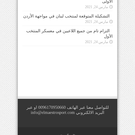
الأولى
مارس 24, 2021
التشكيلة المتوقعة لمنتخب لبنان في مواجهة الأردن
مارس 24, 2021
التزام تام من جميع اللاعبين في معسكر المنتخب
الأول
مارس 24, 2021
للتواصل معنا عبر الهاتف 0096170950660 او عبر
البريد الالكتروني
info@elmaestrosport.com