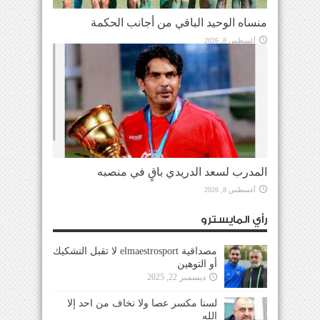
منساه الوحيد الباقي من أجانب الحكمة
أغسطس 8, 2026
المدرب لسعد الدريدي باقٍ في منصبه
أغسطس 8, 2026
رأي المايسترو
مصداقية elmaestrosport لا تقبل التشكيك
أو التوهين
ديسمبر 22, 2025
لسنا مكسر عصا ولا نخاف من احد إلا
الله