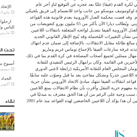
 لكرة القدم (فيفا) علنًا بعد عجزه عن التوقيع لنادٍ آخر عام
الإتحاد
درة لوكوموتيف موسكو من جانب واحد للانضمام إلى فريق بلجيكي
مايو 6, 2022
ام. وقد قضت محكمة العدل الأوروبية بعدم قانونية هذه القواعد
ارحلوا 
لاعتبارها مُخالفة للنظام القانوني للاتحاد الأوروبي. ويُطالب ديارا الآن بأكثر من 65 مليون يورو كتعويضات من
للناس وا
عدل الأوروبية الفيفا بتعديل لوائحه المتعلقة بانتقالات اللاعبين.
مارس 25, 022
 بشأن التغييرات المُحتملة وقد يُتيح الإطار القانوني الجديد
 مبالغ طائلة مقابل الانتقالات، بالإضافة إلى ضمان عدم انتهاك
ذته غرفة منازعات الفيفا بالإجماع توماس غريم وماريو
تحت ال
رامهال ممثلين لجميع أصحاب المصلحة في كرة القدم بما في ذلك
محترفين (FIFPro) مع وجود الأخيرين في القائمة. وكان برامهال الرئيس التنفيذي للنقابة
أسبوع م
يومان المجلس العام للنقابة الأمريكية (رابطة لاعبي الدوري
ديسمبر 11, 3
ة اللاعبين جذريًا وبشكل مفاجئ بعد ما قيل وصوّت عليه سابقًا.
الحداد 
عد انتقالات الفيفا تنتهك مبادئ الاتحاد الأوروبي بشأن حرية
أكتوبر 6, 2021
مفهوم حرية التنقل وأقرت بأن نظام الانتقالات يمنع اللاعبين
سبب وجيه على الرغم من أن هذا الحق معترف به مبدئيًا في
اللوائح. ويدرك الاتحاد الدولي للاعبين المحترفين أن هذا يؤكد أن اللاعبين الخاضعين لهذه القواعد منذ عام 2001
لقاء