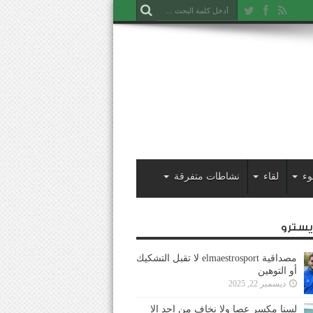
وء
لقاء
نشاطات متفرقة
ايسترو
مصداقية elmaestrosport لا تقبل التشكيك
أو التوهين
ديسمبر 22, 2025
لسنا مكسر عصا ولا نخاف من احد إلا