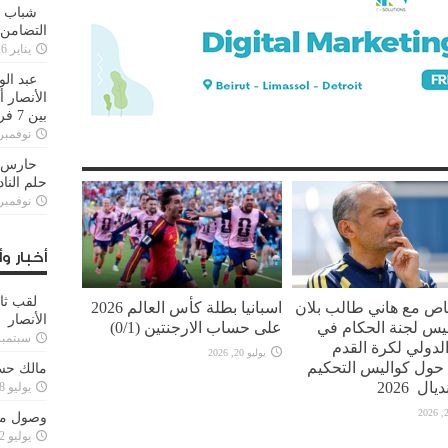
شباب ا
التضامن
يناير 26, 2025
عبد الو
الأنصار 
بين 7 فرق
نوفمبر 29, 20
حارس م
حلم النا
نوفمبر 27, 20
أخبار وأ
لقب ثا
اص مع هاني طالب بلان
اسبانيا بطلة كأس العالم 2026
الأنصار
ئيس لجنة الحكام في
على حساب الارجنتين (0/1)
سبتمبر 15, 4
 الدولي لكرة القدم
يوليو 20, 2026
FIFA) حول كواليس التحكيم
مالك حس
ال 2026
يوليو 28, 2023
وصول مدا
يوليو 12, 2023