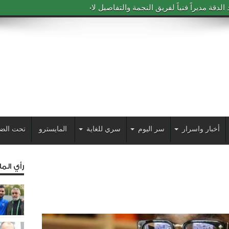
دقة مديراً فنياً لفريق النجمة والتفاصيل لاحقاً
أخبار واسرار
سر اليوم
سري للغاية
المايسترو
تحت الض
رأي الم