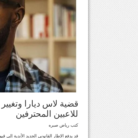
قضية لاس ديارا وتغيير ا
للاعبين المحترفين
كتب رياض صبره
قد يدفع الإطار القانوني الجديد الأندية إلى قب