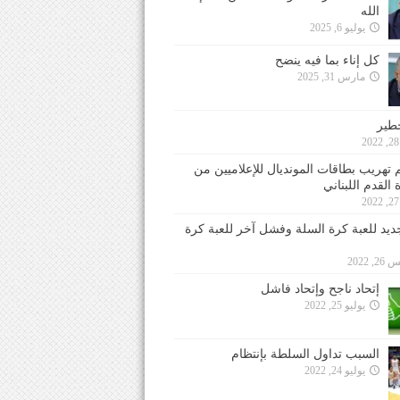
الله
يوليو 6, 2025
كل إناء بما فيه ينضح
مارس 31, 2025
خطير
 تهريب بطاقات المونديال للإعلاميين من
 القدم اللبناني
جديد للعبة كرة السلة وفشل آخر للعبة كرة
 2022
إتحاد ناجح وإتحاد فاشل
يوليو 25, 2022
السبب تداول السلطة بإنتظام
يوليو 24, 2022