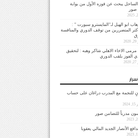
لساحل يبحث عن فوزه الأول من بوابة
 صور
هاب ابو الهيل لـ”المايسترو سبورت ” :
أكثر المتضررين من توقف الدوري والمنافسة
20
رمى الاخاء الاهلي شاكر وهبه : لتحقيق
دي الفوز بلقب الدوري
20
سرار
نٍ للنجمة مع المدرب دراغان على حساب
202
ون مدرباً للتضامن صور
فع الأنصار الجديد المالي يعقوبا