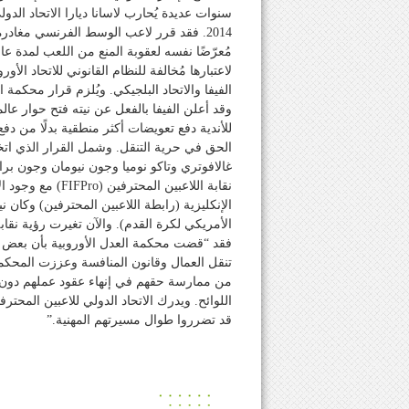
سنوات عديدة يُحارب لاسانا ديارا الاتحاد الدولي
2014. فقد قرر لاعب الوسط الفرنسي مغا
مُعرّضًا نفسه لعقوبة المنع من اللعب لمدة ع
الفيفا والاتحاد البلجيكي. ويُلزم قرار محكمة ال
وقد أعلن الفيفا بالفعل عن نيته فتح حوار عالمي
للأندية دفع تعويضات أكثر منطقية بدلًا من دفع
الحق في حرية التنقل. وشمل القرار الذي اتخ
غالافوتري وتاكو نوميا وجون نيومان وجون ب
نقابة اللاعبين ال
الإنكليزية (رابطة اللاعبين المحترفين) وكان ن
الأمريكي لكرة القدم). والآن تغيرت رؤية نقاب
فقد “قضت محكمة العدل الأوروبية بأن بعض قوا
تنقل العمال وقانون المنافسة وعززت المحكمة 
من ممارسة حقهم في إنهاء عقود عملهم دون 
قد تضرروا طوال مسيرتهم المهنية.”