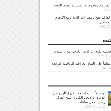
 المراهق وتصرفاته الصبيانية تورط اللعبة
كفاكم تغنٍ بإنتصارات كاذبة وبيع الأوهام
لجماهير
2
ضوء
عايشة للمدرب فادي الكاخي مع برشلونة
202
معلقاً على القناة العراقية الرياضية الرابعة
لهذه الأسباب إنسحب فريق البرج من
الدوري والإتحاد الكروي يتبلغ القرار
رسمياً خلال ساعات
يناير 13, 2026