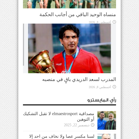
منساه الوحيد الباقي من أجانب الحكمة
أغسطس 8, 2026
المدرب لسعد الدريدي باقٍ في منصبه
أغسطس 8, 2026
رأي المايسترو
مصداقية elmaestrosport لا تقبل التشكيك
أو التوهين
ديسمبر 22, 2025
لسنا مكسر عصا ولا نخاف من احد إلا