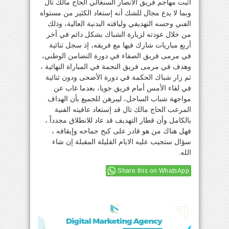
أثبت مهاجم فريق الأنصار السنغالي الحاج مالك تال
وبما لا يدع مجال للشك أنه إستعاد الكثير من مستواه
الفني وحسه التهديفي ولياقته البدنية العالية، وذلك
من خلال عودته لزيارة الشباك بشكل دائم في أخر
أربع مباريات شارك فيها مع فريقه، إذ سجل ثنائية
في مرمى فريق الصفاء في دورة التضامن الوطني،
وهدف في مرمى فريق النجمة في المباراة النهائية ،
ثم زار شباك الحكمة في دورة الأضحى ودون ثنائية
في لقاء الأمس أمام فريق جويا، بعدما غاب عن
مواجهة شباب الساحل، ليبرهن للجميع بأن الهداف
المرعب الحاج مالك تال قد إستعاد عافيته الفنية
بالكامل وأن قطار التهديف قد عاد للانطلاق مجدداً ،
فهل هناك من هو قادر على كبح جماحه وإيقافه ،
سؤال ستجيب عليه الايام القليلة المقبلة إن شاء
الله.
Share this on WhatsApp