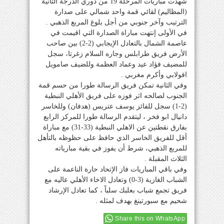
شهدت مباريات المرحلة 19 من دوري الدرجة الثانية
(المظاليم) لقائي قمة واحد شمالي على صدارة
الترتيب وآخر جنوبي من أجل بلوغ المربع الذهبي .
في الأولى إنتهت مباراة الصدارة التي اقيمت في
عاصمة الشمال بالتعادل الإيجابي (2-2) بين صاحب
الأرض فريق طرابلس وجاره السلام زغرتا، سجل
للمضيف فؤاد عيد وعماد العظمة وللضيف صامويل
افولابي وأكرم مغربي .
وفي الثانية تمكن فريق الرسالة طورا من حسم قمة
الجنوب لصالحه اثر فوزه على فريق الأهلي النبطية
(2-1) سجل للفائز يوسف عتريس (هدفان) وللخاسر
دانيال ابو فخر ، ليتقدم الرسالة طورا للمركز الرابع
بفارق نقطتين عن الاهلي النبطية (33-31) مع مباراة
أقل للفريق الخاسر الذي حافظ على حظوظه بالتأهل
للمربع الذهبي، شرط أن يفوز في بقية مبارياته
الثلاث المقبلة .
وفي باقي المباريات فاز الإتحاد حارة الناعمة على
الشباب الغازية (3-0) وتعادل الاخاء الأهلي عاليه مع
فريق تجمع شباب بعلبك سلباً ، كما تعادل الإرشاد
شحيم مع سبورتينغ بهدف لمثله .
Share this on WhatsApp