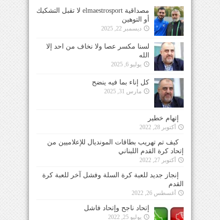
مصداقية elmaestrosport لا تقبل التشكيك
أو التوهين
ديسمبر 22, 2025
لسنا مكسر عصا ولا نخاف من احد إلا
الله
يوليو 6, 2025
كل إناء بما فيه ينضح
مارس 31, 2025
إتهام خطير
أكتوبر 28, 2022
كيف تم تهريب بطاقات المونديال للإعلاميين من
إتحاد كرة القدم اللبناني
أكتوبر 27, 2022
إنجاز جديد للعبة كرة السلة وفشل آخر للعبة كرة
القدم
أغسطس 26, 2022
إتحاد ناجح وإتحاد فاشل
يوليو 25, 2022