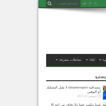
وء
لقاء
نشاطات متفرقة
ايسترو
مصداقية elmaestrosport لا تقبل التشكيك
أو التوهين
ديسمبر 22, 2025
لسنا مكسر عصا ولا نخاف من احد إلا