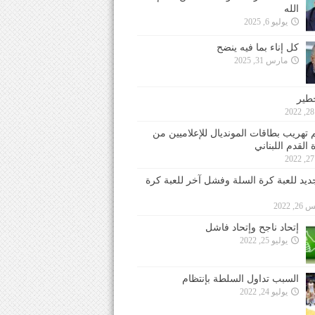
الله
يوليو 6, 2025
كل إناء بما فيه ينضح
مارس 31, 2025
خطير
 تهريب بطاقات المونديال للإعلاميين من
 القدم اللبناني
جديد للعبة كرة السلة وفشل آخر للعبة كرة
 2022
إتحاد ناجح وإتحاد فاشل
يوليو 25, 2022
السبب تداول السلطة بإنتظام
يوليو 24, 2022