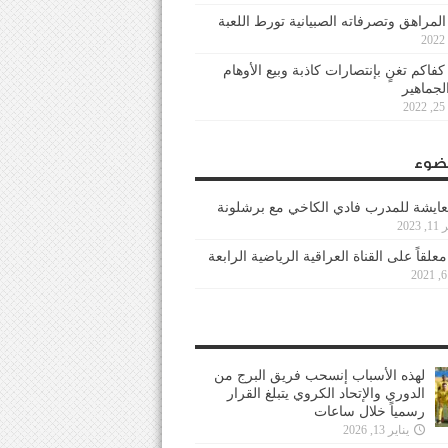
 المراهق وتصرفاته الصبيانية تورط اللعبة
كفاكم تغنٍ بإنتصارات كاذبة وبيع الأوهام
لجماهير
2
ضوء
عايشة للمدرب فادي الكاخي مع برشلونة
202
معلقاً على القناة العراقية الرياضية الرابعة
لهذه الأسباب إنسحب فريق البرج من
الدوري والإتحاد الكروي يتبلغ القرار
رسمياً خلال ساعات
يناير 13, 2026