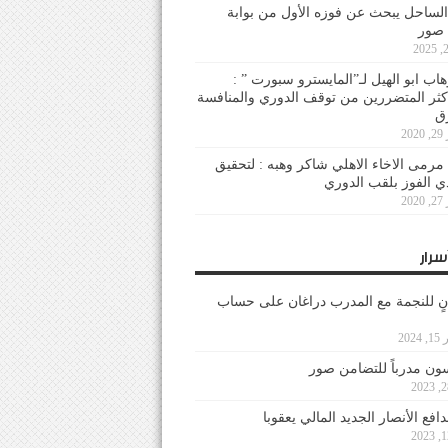
لساحل يبحث عن فوزه الأول من بوابة
 صور
هاب ابو الهيل لـ”المايسترو سبورت ” :
أكثر المتضررين من توقف الدوري والمنافسة
20
رمى الاخاء الاهلي شاكر وهبه : لتحقيق
دي الفوز بلقب الدوري
20
سرار
نٍ للنجمة مع المدرب دراغان على حساب
202
ون مدرباً للتضامن صور
فع الأنصار الجديد المالي يعقوبا