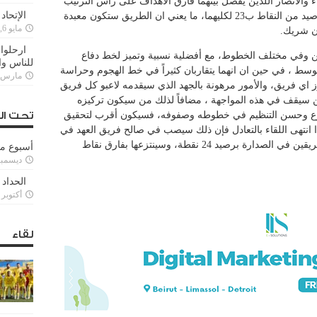
 والأنصار اللذين يفصل بينهما فارق الأهداف على رأس الترتيب
الإتحاد
(لمصلحة العميد)، إذ انهما يتساويان بنفس الرصيد من النقاط ب23 لكليهما، ما يعني ان الطريق ستكون معبدة
مايو 6, 2022
ون شريك.
ارحلوا 
ين وفي مختلف الخطوط، مع أفضلية نسبية وتميز لخط دفاع
للناس وا
وسط ، في حين ان انهما يتقاربان كثيراً في خط الهجوم وحراسة
مارس 25, 022
فوز اي فريق، والأمور مرهونة بالجهد الذي سيقدمه لاعبو كل فريق
ن سيقف في هذه المواجهة ، مضافاً لذلك من سيكون تركيزه
تسرع وحسن التنظيم في خطوطه وصفوفه، فسيكون أقرب لتحقيق
تحت ال
إذا انتهى اللقاء بالتعادل فإن ذلك سيصب في صالح فريق العهد في
حال فاز على الحكمة، عندها سيتساوى مع الفريقين في الصدارة برصيد 24 نقطة، وسينتزعها بفارق نقاط
أسبوع م
ديسمبر 11, 3
الحداد 
أكتوبر 6, 2021
لقاء