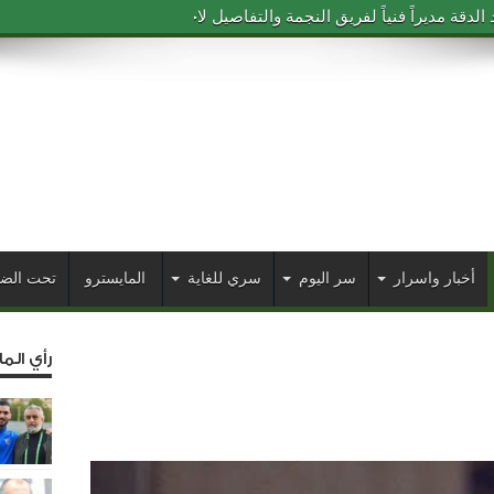
دقة مديراً فنياً لفريق النجمة والتفاصيل لاحقاً
أخبار واسرار
سر اليوم
سري للغاية
المايسترو
تحت الض
رأي الم