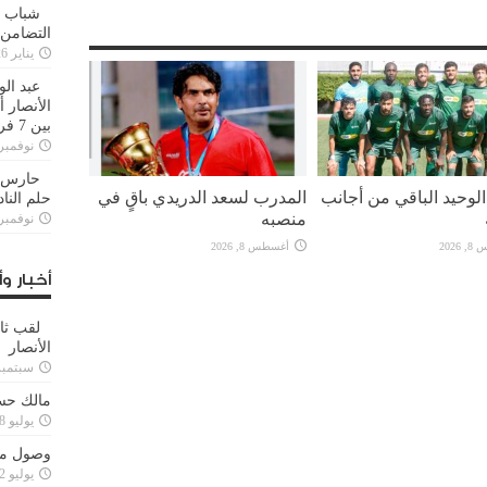
شباب ا
التضامن
يناير 26, 2025
عبد الو
الأنصار 
بين 7 فرق
نوفمبر 29, 20
حارس م
لوحيد الباقي من أجانب
المدرب لسعد الدريدي باقٍ في
حلم النا
منصبه
نوفمبر 27, 20
2026
أغسطس 8, 2026
أخبار وأ
لقب ثا
الأنصار
سبتمبر 15, 4
مالك حس
يوليو 28, 2023
وصول مدا
يوليو 12, 2023