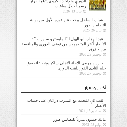
الدوري والإتحاد الكروي يتبلغ القرار
رسمياً خلال ساعات
يناير 13, 2026
شباب الساحل يبحث عن فوزه الأول من بوابة
التضامن صور
يناير 26, 2025
عبد الوهاب ابو الهيل لـ”المايسترو سبورت ” :
الأنصار أكثر المتضررين من توقف الدوري والمنافسة
بين 7 فرق
نوفمبر 29, 2020
حارس مرمى الاخاء الاهلي شاكر وهبه : لتحقيق
حلم النادي الفوز بلقب الدوري
نوفمبر 27, 2020
أخبار وأسرار
لقب ثانٍ للنجمة مع المدرب دراغان على حساب
الأنصار
سبتمبر 15, 2024
مالك حسون مدرباً للتضامن صور
يوليو 28, 2023