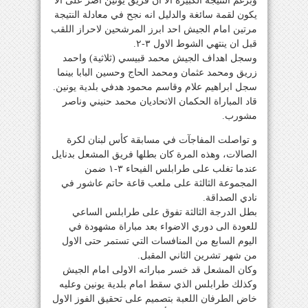
وبرغم النتيجة الكبيرة الا أن فريق يونين اصر على الا
يكون لقمة سائغة والدليل انه نجح في معادلة النتيجة
مرتين امام الجيش احد ابرز المرشحين لاحراز اللقب
قبل ان ينتهي الشوط الاول ٣-٢.
وسجل اهداف الجيش محمد قبيسي (ثلاثية) واحمد
زريق ومحمد عثمان ومحمد الحاج وحسين البابا بينما
سجل ابراهيم علام وقاسم محمود هدفي بلدية يونين.
قاد المباراة الحكمان الاتحاديان محمد حنيني وناصر
مشورب.
و تواصلت المفاجآت في مسابقة كأس لبنان لكرة
الصالات، وهذه المرة كان بطلها فريق المشعل بدنايل
عندما تغلب على طرابلس الفيحاء ٣-١ ضمن
المجموعة الثالثة على ملعب قاعة حاتم عاشور في
نادي الصداقة.
بطل الدرجة الثالثة تفوق على طرابلس الساعي
للعودة الى دوري الاضواء بعد مباراة مشهودة في
اليوم السابع من المنافسات التي تستمر حتى الاول
من شهر تشرين الثاني المقبل.
وكان المشعل قد خسر مباراته الاولى امام الجيش
وكذلك طرابلس الذي سقط امام بلدية يونين وعليه
خاض الطرفان اللعبة بتصميم على تحقيق الفوز الاول