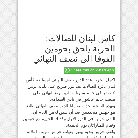
كأس لبنان للصالات:
الحرية يلحق بحومين
الفوقا الى نصف النهائي
Share this on WhatsApp
اكمل الحرية عقد الدور نصف النهائي لمسابقة كأس
لبنان بكرة الصالات بعد فوز صريح على بلدية يونين
٤-صفر في ختام مباريات الدور ربع النهائي على
ملعب حاتم عاشور في نادي الصداقة.
وبهذه النتيجة اخذت مباراتا الدور نصف النهائي طابع
مواجهتين متجددتين بعد أن سبق للامن العام ان
التقى جونيه في الدور الاول وكذلك الحرية مع حومين
وتقام المباراتان يوم الجمعة.
ولعب فريق بلدية يونين بغياب حراس مرماه الثلاثة