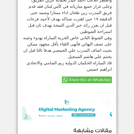
واضطر اللاعب احمد حيدر لحماية عرين الفريق،
وعلى غرار جميع مبارياته في كأس لبنان فقد قدم
فريق المدرب زين طحان اداء ممتازا وصمد حتى
الدقيقة ١٧ حين اهتزت شباكه بهدف لأحمد فرحات
قبل ان يعزز رائد خير الدين النتيجة بهدف ثان قبل
استراحة الشوطين.
وفِي الشوط الثاني خاض الحرية المباراة بهدوء وعينه
على نصف النهائي فأنهى اللقاء بأقل مجهود ممكن
بحيث اضاف المدرب علي الحمصي هدفا ثالثا قبل ان
يختتم علي هاشم التسجيل.
قاد المباراة الحكمان الدولية ريم الشامي والاتحادي
ابراهيم خميس.
Share this on WhatsApp
مقالات مشابهة