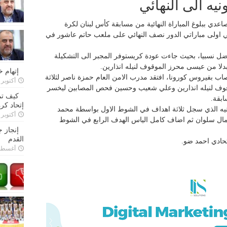
يه الى النهائي
دي ببلوغ المباراة النهائية من مسابقة كأس لبنان لكرة
لات بعد ان تفوق على الامن العام ٤-٠ في اولى مباراتي الدور نصف النهائي على ملعب حاتم عاشور في
لافضل نسبيا، بحيث جاءت عودة كريستوفر المجبر الى التشكيلة
 بدلا من عيسى محرز الموقوف لنيله انذارين.
إتهام 
صاب بفيروس كورونا، افتقد مدرب الامن العام حمزة ناصر لثلاثة
أكتوبر 28, 2022
وقوف لنيله انذارين وعلي شعيب وحسين فحص المصابين ليخسر
كيف تم
ابقة.
إتحاد كرة
نيه الذي سجل ثلاثة اهداف في الشوط الاول بواسطة محمد
أكتوبر 27, 2022
ال سلوان ثم اضاف كامل الياس الهدف الرابع في الشوط
إنجاز 
القدم
اتحادي احمد ضو.
أغسطس 26,