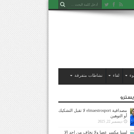
وء
لقاء
نشاطات متفرقة
ايسترو
مصداقية elmaestrosport لا تقبل التشكيك
أو التوهين
ديسمبر 22, 2025
لسنا مكسر عصا ولا نخاف من احد إلا