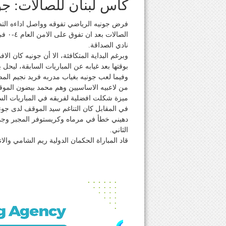
كأس لبنان للصالات: جون
فرض جونيه الرياضي تفوقه وواصل اداءه التصاع
الصا
نادي الصداقة.
وبرغم البداية المتكافئة، الا أن جونيه كان ا
بوقتها بعد غيابه عن المباريات السابقة، ليحل
وفيما لعب جونيه بغياب مدربه فريد نجيم الم
من لاعبيه الاساسيين وهم محمد بيضون الم
ميزة شكلت افضلية لفريقه في المباريات الس
في المقابل كان التناغم سيد الموقف لدى جو
دهيني خطأ في مرماه وكريستوفر المجبر وجم
الثاني.
قاد المباراة الحكمان الدولية ريم الشامي وال