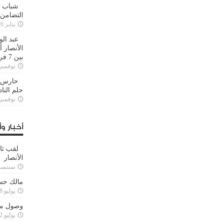
شباب ا
التضامن
يناير 26, 2025
عبد الو
الأنصار 
بين 7 فرق
نوفمبر 29, 20
حارس م
حلم النا
نوفمبر 27, 20
أخبار وأ
لقب ثا
الأنصار
سبتمبر 15, 4
مالك حس
يوليو 28, 2023
وصول مدا
يوليو 12, 2023