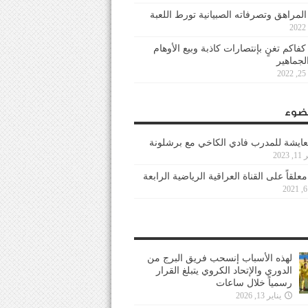
 المراهق وتصرفاته الصبيانية تورط اللعبة
كفاكم تغنٍ بإنتصارات كاذبة وبيع الأوهام
لجماهير
2
ضوء
عايشة للمدرب فادي الكاخي مع برشلونة
202
معلقاً على القناة العراقية الرياضية الرابعة
لهذه الأسباب إنسحب فريق البرج من
الدوري والإتحاد الكروي يتبلغ القرار
رسمياً خلال ساعات
يناير 13, 2026