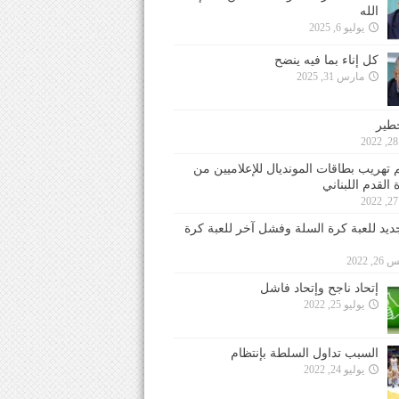
الله
يوليو 6, 2025
كل إناء بما فيه ينضح
مارس 31, 2025
خطير
 تهريب بطاقات المونديال للإعلاميين من
 القدم اللبناني
جديد للعبة كرة السلة وفشل آخر للعبة كرة
 2022
إتحاد ناجح وإتحاد فاشل
يوليو 25, 2022
السبب تداول السلطة بإنتظام
يوليو 24, 2022