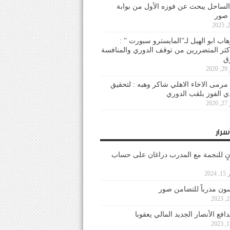
لساحل يبحث عن فوزه الأول من بوابة
 صور
هاب ابو الهيل لـ”المايسترو سبورت ” :
أكثر المتضررين من توقف الدوري والمنافسة
20
رمى الاخاء الاهلي شاكر وهبه : لتحقيق
دي الفوز بلقب الدوري
20
سرار
نٍ للنجمة مع المدرب دراغان على حساب
202
ون مدرباً للتضامن صور
فع الأنصار الجديد المالي يعقوبا