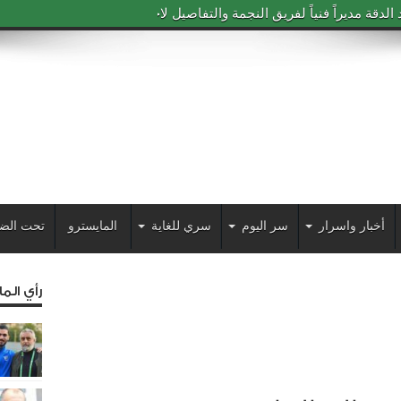
دقة مديراً فنياً لفريق النجمة والتفاصيل لاحقاً
أخبار واسرار
سر اليوم
سري للغاية
المايسترو
تحت الض
رأي الم