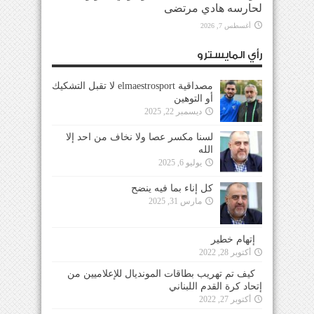
لحارسه هادي مرتضى
أغسطس 7, 2026
رأي المايسترو
مصداقية elmaestrosport لا تقبل التشكيك
أو التوهين
ديسمبر 22, 2025
لسنا مكسر عصا ولا نخاف من احد إلا
الله
يوليو 6, 2025
كل إناء بما فيه ينضح
مارس 31, 2025
إتهام خطير
أكتوبر 28, 2022
كيف تم تهريب بطاقات المونديال للإعلاميين من
إتحاد كرة القدم اللبناني
أكتوبر 27, 2022