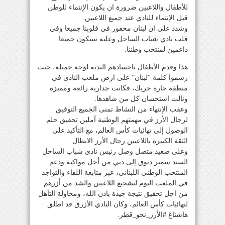
للأطفال واللاعبين ضرورة ان يكون الإنتماء للوطن
قبل الإنتماء للنادي عند جميع اللاعبين.
وشدد على ان لبنان محفور في قلوبنا جميعا وفي
قلب نادي شباب الساحل وعليه سنكون جميعا
داعمين لمنتخب وطننا.
هذا وقدم الأطفال باجسادهم الندية لوحة جميلة، حيث
رسموا كلمة “لبنان” على ارض ملعب النادي في
منطقة حارة حريك، فكانت جدارية رائعة ومميزة
ونالت استحسان كل من شاهدها.
وعقب الإنتهاء من النشاط تمنى الجميع التوفيق
لرجال الأرز في مهمتهم الوطنية آملين تحقيق حلم
الوصول إلى نهائيات كأس العالم، مع التأكيد على
الثقة الكبيرة باللاعبين رجال الأرز الابطال .
وعلى صعيد متصل وصل رئيس نادي شباب الساحل
السيد سمير دبوق إلى دبي من أجل مواكبة ودعم
المنتخب الوطني اللبناني، عبر متابعة اللقاء والتواجد
في الملعب اليوم لتشجيع اللاعبين والشد من أزرهم
من اجل تحقيق نتيجة جيدة باذن الله، ومحاولة التأهل
لنهائيات كأس العالم، وكان النادي الأزرق قد اطلق
هاشتاغ #الأرز_نحو_قطر.