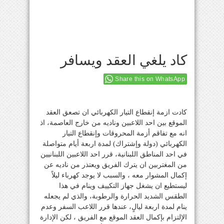
كاد يلغي العقد ويسافر
Share this on WhatsApp
كادت ازمة إنقطاع التيار الكهربائي ان تصعق العقد
الموقع بين احد اللاعبين وناديه من خارج العاصمة، اذ
انه مع تفاقم أزمة المحروقات وإنقطاع التيار
الكهربائي (دولة وإشتراك) لمدة اربعة أيام متواصلة
في احد المناطق اللبنانية، قرر احد اللاعبين اللبنانيين
من المغتربين ان يترك الفريق ويعتذر من ناديه عن
إكمال المشوار معه ، والسبب لا يوجد كهرباء ليلاً
ليستطيع ان يشغل جهاز التكييف وينام في هذا
الطقس الشديد الحرارة والرطوبة، والذي لم يجعله
ينام لمدة اربعة ليالٍ، عندها قرر اللاعب السفر وعدم
الإلتزام بإكمال العقد الموقع مع الفريق ، لكن الإدارة