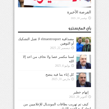
الفرصة الأخيرة
نوفمبر 18, 2025
رأي المايسترو
مصداقية elmaestrosport لا تقبل التشكيك
أو التوهين
ديسمبر 22, 2025
لسنا مكسر عصا ولا نخاف من احد إلا
الله
يوليو 6, 2025
كل إناء بما فيه ينضح
مارس 31, 2025
إتهام خطير
أكتوبر 28, 2022
كيف تم تهريب بطاقات المونديال للإعلاميين من
إتحاد كرة القدم اللبناني