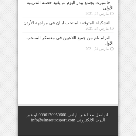
جاسبرت يجتمع ببدر اليوم ثم يقود حصته التدريبية
الأولى
مارس 24, 2021
التشكيلة المتوقعة لمنتخب لبنان في مواجهة الأردن
مارس 24, 2021
التزام تام من جميع اللاعبين في معسكر المنتخب
الأول
مارس 24, 2021
للتواصل معنا عبر الهاتف 0096170950660 او عبر
البريد الالكتروني
info@elmaestrosport.com