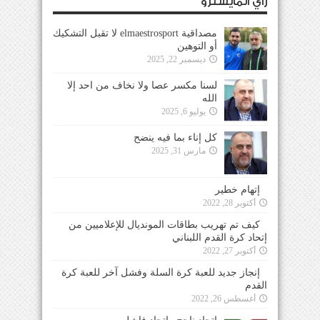
رأي المايسترو
مصداقية elmaestrosport لا تقبل التشكيك
أو التوهين
ديسمبر 22, 2025
لسنا مكسر عصا ولا نخاف من احد إلا
الله
يوليو 6, 2025
كل إناء بما فيه ينضح
مارس 31, 2025
إتهام خطير
أكتوبر 28, 2022
كيف تم تهريب بطاقات المونديال للإعلاميين من
إتحاد كرة القدم اللبناني
أكتوبر 27, 2022
إنجاز جديد للعبة كرة السلة وفشل آخر للعبة كرة
القدم
أغسطس 26, 2022