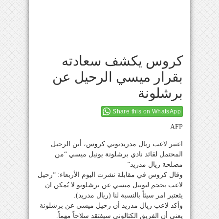
كروس يكشف سعادته
بقرار ميسي الرحيل عن
برشلونة
Share this on WhatsApp
AFP
اعتبر لاعب ريال مدريدتوني كروس، أنن الرحيل
المحتمل لقائد نادي برشلونة يونيل ميسي “من
مصلحة ريال مدريد”
وقال كروس في مقابلة نشرت اليوم الأربعاء: “رحيل
لاعب بحجم ليونيل ميسي عن برشلونو لا يُمكن ان
يثعتبر امر سيئاً بالنسبة لنا (ريال مدريد).
وأكد لاعب ريال مدريد أن رحيل ميسي عن برشلونة
يعني أن الفريق الكتالوني سيفتقد سلاحاً مهماً.