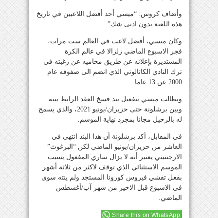
وأضاف كروس: “ميسي أحد أفضل اللاعبين في تاريخ
هذه اللعبة بدون ادنى شك”.
وكان ميسي، أفضل لاعب في العالم ست مرات،
فجر الاسبوع الماضي زلزالا في عالم الكرة
المستديرة بإعلانه عن طريق محاميه عن رغبته في
ترك النادي الكاتالوني الذي انضم الى صفوفه عام
2000 عن 13 عاما.
ويطالب ميسي بتفعيل بند فسخ العقد الرابط بينه
وبين برشلونة حتى حزيران/يونيو 2021، والذي يسمح
له بالرحيل مجانا بمجرد نهاية الموسم.
في المقابل، أكد برشلونة أن هذا البند انتهى في
العاشر من حزيران/يونيو الماضي لكن “البرغوث”
الارجنتيني يعتبر أنه لا يزال ساري المفعول بسبب
الموسم الاستثنائي الذي توقف لاكثر من ثلاثة أشهر
بفعل تفشي فيروس كورونا المستجد ولم ينته سوى
في الاسبوع قبل الاخير من شهر آب/أغسطس
الماضي.
Share this on WhatsApp