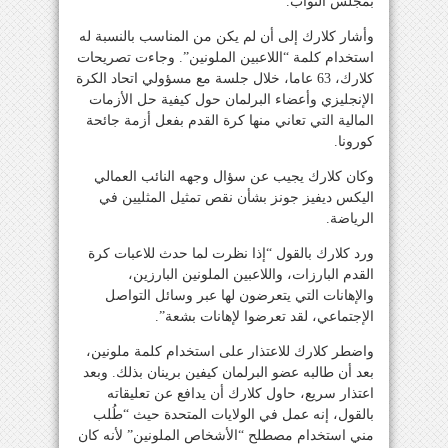
بمجلس النواب.
وأشار كلارك إلى أن لم يكن من المناسب بالنسبة له
استخدام كلمة “اللاعبين الملونين”. وجاءت تصريحات
كلارك، 63 عاما، خلال جلسة مع مسؤولي اتحاد الكرة
الإنجليزي وأعضاء البرلمان حول كيفية حل الأزمات
المالية التي تعاني منها كرة القدم بفعل أزمة جائحة
كورونا.
وكان كلارك يجيب عن سؤال وجهه النائب العمالي
اليكس ديفيز جونز بشأن نقص تمثيل المثليين في
الرياضة.
ورد كلارك بالقول “إذا نظرت لما حدث للاعبات كرة
القدم البارزات، واللاعبين الملونين البارزين،
والإهانات التي يتعرضون لها عبر وسائل التواصل
الإجتماعي، لقد تعرضوا لإهانات بشعة”.
واضطر كلارك للاعتذار على استخدام كلمة ملونين،
بعد أن طالبه عضو البرلمان كيفين برينان بذلك. وبعد
اعتذار سريع، حاول كلارك أن يدافع عن تعليقاته
بالقول، إنه عمل في الولايات المتحدة حيث “طُلب
مني استخدام مصطلح “الأشخاص الملونين” لأنه كان