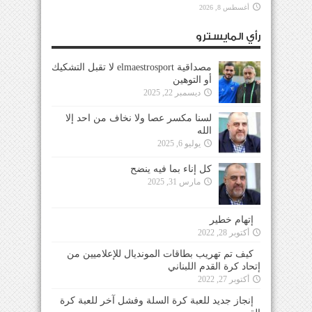
أغسطس 8, 2026
رأي المايسترو
مصداقية elmaestrosport لا تقبل التشكيك
أو التوهين
ديسمبر 22, 2025
لسنا مكسر عصا ولا نخاف من احد إلا
الله
يوليو 6, 2025
كل إناء بما فيه ينضح
مارس 31, 2025
إتهام خطير
أكتوبر 28, 2022
كيف تم تهريب بطاقات المونديال للإعلاميين من
إتحاد كرة القدم اللبناني
أكتوبر 27, 2022
إنجاز جديد للعبة كرة السلة وفشل آخر للعبة كرة