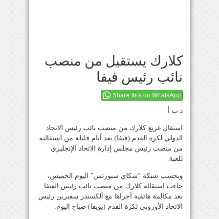
كلارك يستقيل من منصب
نائب رئيس فيفا
Share this on WhatsApp
د ب أ
استقال غريغ كلارك من منصب نائب رئيس الاتحاد
الدولي لكرة القدم (فيفا) بعد أيام قليلة من استقالته
من منصب رئيس مجلس إدارة الاتحاد الإنجليزي
للعبة.
وبحسب شبكة “سكاي سبورتس” اليوم الخميس،
جاءت استقالة كلارك من منصب نائب رئيس الفيفا
بعد مكالمة هاتفية أجراها مع ألكسندر سفيرين رئيس
الاتحاد الأوروبي لكرة القدم (يويفا) صباح اليوم.