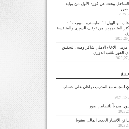
لساحل يبحث عن فوزه الأول من بوابة
 صور
هاب ابو الهيل لـ”المايسترو سبورت ” :
أكثر المتضررين من توقف الدوري والمنافسة
20
رمى الاخاء الاهلي شاكر وهبه : لتحقيق
دي الفوز بلقب الدوري
20
سرار
نٍ للنجمة مع المدرب دراغان على حساب
202
ون مدرباً للتضامن صور
فع الأنصار الجديد المالي يعقوبا