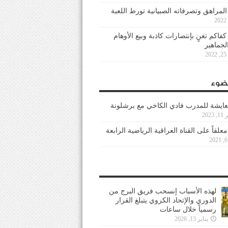
 المراهق وتصرفاته الصبيانية تورط اللعبة
كفاكم تغنٍ بإنتصارات كاذبة وبيع الأوهام
لجماهير
2
ضوء
عايشة للمدرب فادي الكاخي مع برشلونة
202
معلقاً على القناة العراقية الرياضية الرابعة
لهذه الأسباب إنسحب فريق البرج من
الدوري والإتحاد الكروي يتبلغ القرار
رسمياً خلال ساعات
يناير 13, 2026