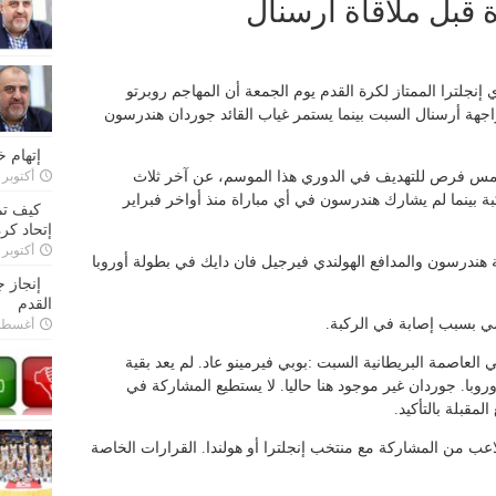
 قبل ملاقاة أرسنال
لترا الممتاز لكرة القدم يوم الجمعة أن المهاجم روبرتو
واجهة أرسنال السبت بينما يستمر غياب القائد جوردان هندرسون
إتهام 
خمس فرص للتهديف في الدوري هذا الموسم، عن آخر ثلاث
أكتوبر 28, 2022
ة بينما لم يشارك هندرسون في أي مباراة منذ أواخر فبراير
كيف تم
إتحاد كرة
أكتوبر 27, 2022
هندرسون والمدافع الهولندي فيرجيل فان دايك في بطولة أوروبا
إنجاز 
القدم
ضي بسبب إصابة في الركبة.
أغسطس 26,
لعاصمة البريطانية السبت :بوبي فيرمينو عاد. لم يعد بقية
روبا. جوردان غير موجود هنا حاليا. لا يستطيع المشاركة في
المقبلة بالتأكيد.
اعب من المشاركة مع منتخب إنجلترا أو هولندا. القرارات الخاصة