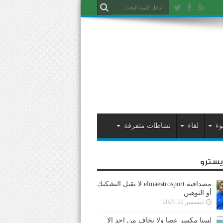
وء
لقاء
نشاطات متفرقة
ايسترو
مصداقية elmaestrosport لا تقبل التشكيك
أو التوهين
ديسمبر 22, 2025
لسنا مكسر عصا ولا نخاف من احد إلا