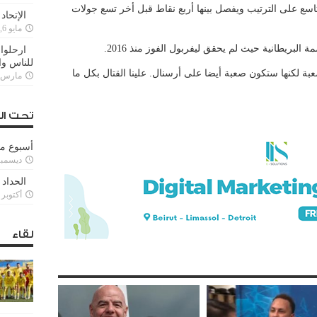
تاسع على الترتيب ويفصل بينها أربع نقاط قبل أخر تسع جولات
الإتحاد
مايو 6, 2022
البريطانية حيث لم يحقق ليفربول الفوز منذ 2016.
ارحلوا 
للناس وا
 لكنها ستكون صعبة أيضا على أرسنال. علينا القتال بكل ما
مارس 25, 022
تحت ال
أسبوع م
ديسمبر 11, 3
الحداد 
أكتوبر 6, 2021
لقاء