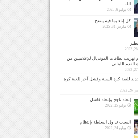
الله
يوليو 6, 2025
كل إناء بما فيه ينضح
مارس 31, 2025
خطير
 تهريب بطاقات المونديال للإعلاميين من
 القدم اللبناني
جديد للعبة كرة السلة وفشل آخر للعبة كرة
 2022
إتحاد ناجح وإتحاد فاشل
يوليو 25, 2022
السبب تداول السلطة بإنتظام
يوليو 24, 2022