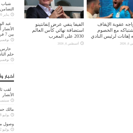
شباب ا
التضامن
يناير 26, 2025
واجه عقوبة الإيقاف
الفيفا ينفي عرض إنفانتينو
عبد الو
الأنصار 
تباكه مع الخصوم
استضافة نهائي كأس العالم
بين 7 فرق
 إهانات لرئيس النادي
2030 على المغرب
نوفمبر 29, 20
2026
أغسطس 6, 2026
حارس م
حلم النا
نوفمبر 27, 20
أخبار وأ
لقب ثا
الأنصار
سبتمبر 15, 4
مالك حس
يوليو 28, 2023
وصول مدا
يوليو 12, 2023