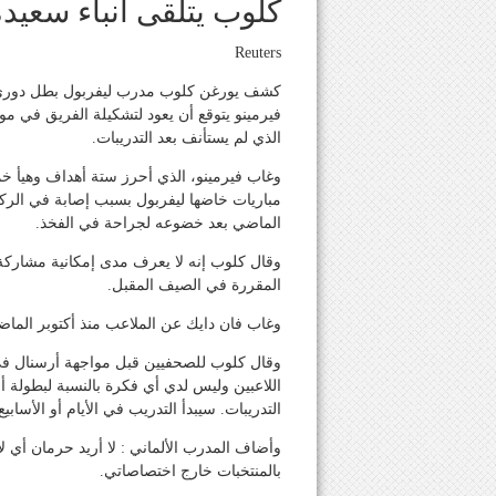
كلوب يتلقى أنباء سعيدة
Reuters
كشف يورغن كلوب مدرب ليفربول بطل دوري إنج
فيرمينو يتوقع أن يعود لتشكيلة الفريق في م
الذي لم يستأنف بعد التدريبات.
وغاب فيرمينو، الذي أحرز ستة أهداف وهيأ 
مباريات خاضها ليفربول بسبب إصابة في الركب
الماضي بعد خضوعه لجراحة في الفخذ.
وقال كلوب إنه لا يعرف مدى إمكانية مشاركة 
المقررة في الصيف المقبل.
وغاب فان دايك عن الملاعب منذ أكتوبر الما
وقال كلوب للصحفيين قبل مواجهة أرسنال في ا
اللاعبين وليس لدي أي فكرة بالنسبة لبطولة أو
التدريبات. سيبدأ التدريب في الأيام أو الأسابيع 
وأضاف المدرب الألماني : لا أريد حرمان أي ل
بالمنتخبات خارج اختصاصاتي.