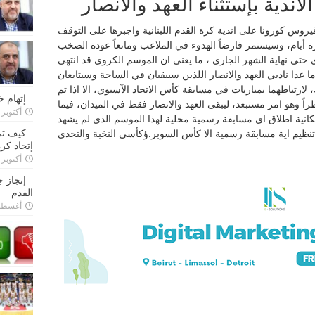
ندية بإستثناء العهد والانصار
يروس كورونا على اندية كرة القدم اللبنانية واجبرها على التوقف
أيام، وسيستمر فارضاً الهدوء في الملاعب ومانعاً عودة الصخب
 حتى نهاية الشهر الجاري ، ما يعني ان الموسم الكروي قد انتهى
ما عدا ناديي العهد والانصار اللذين سيبقيان في الساحة وسيتابعان
لارتباطهما بمباريات في مسابقة كأس الاتحاد الآسيوي، الا اذا تم
إتهام 
راً وهو امر مستبعد، ليبقى العهد والانصار فقط في الميدان، فيما
أكتوبر 28, 2022
كانية اطلاق اي مسابقة رسمية محلية لهذا الموسم الذي لم يشهد
كيف تم
تنظيم اية مسابقة رسمية الا كأس السوبر.ؤكأسي النخبة والتحدي
إتحاد كرة
أكتوبر 27, 2022
إنجاز 
القدم
أغسطس 26,