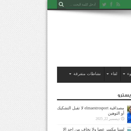
ء
لقاء
نشاطات متفرقة
ايسترو
مصداقية elmaestrosport لا تقبل التشكيك
أو التوهين
ديسمبر 22, 2025
لسنا مكسر عصا ولا نخاف من احد إلا