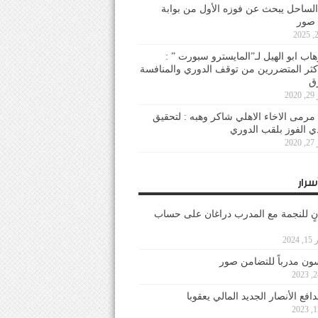
لساحل يبحث عن فوزه الأول من بوابة
 صور
هاب ابو الهيل لـ”المايسترو سبورت ” :
أكثر المتضررين من توقف الدوري والمنافسة
20
رمى الاخاء الاهلي شاكر وهبه : لتحقيق
دي الفوز بلقب الدوري
20
سرار
نٍ للنجمة مع المدرب دراغان على حساب
202
ون مدرباً للتضامن صور
فع الأنصار الجديد المالي يعقوبا