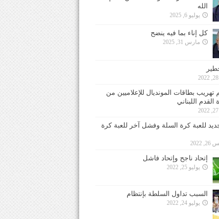
الله
يوليو 6, 2025
كل إناء بما فيه ينضح
مارس 31, 2025
خطير
 تهريب بطاقات المونديال للإعلاميين من
 القدم اللبناني
جديد للعبة كرة السلة وفشل آخر للعبة كرة
 2022
إتحاد ناجح وإتحاد فاشل
يوليو 25, 2022
السبب تداول السلطة بإنتظام
يوليو 24, 2022