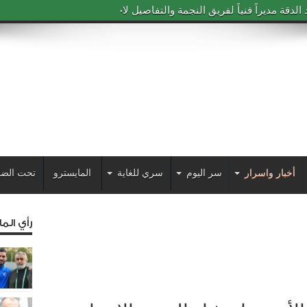
دقة مديراً فنياً لفريق النجمة والتفاصيل لاحقاً
أخبار واسرار
سر اليوم
سري للغاية
المايسترو
تحت الضو
رأي الم