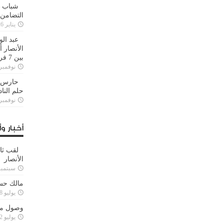
شباب ا
التضامن
يناير 26, 2025
عبد الو
الأنصار 
بين 7 فرق
نوفمبر 29, 20
حارس م
حلم النا
نوفمبر 27, 20
أخبار وأ
لقب ثا
الأنصار
سبتمبر 15, 4
مالك حس
يوليو 28, 2023
وصول مدا
يوليو 12, 2023