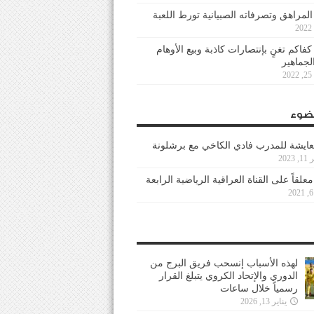
 المراهق وتصرفاته الصبيانية تورط اللعبة
كفاكم تغنٍ بإنتصارات كاذبة وبيع الأوهام
لجماهير
2
ضوء
عايشة للمدرب فادي الكاخي مع برشلونة
202
معلقاً على القناة العراقية الرياضية الرابعة
لهذه الأسباب إنسحب فريق البرج من
الدوري والإتحاد الكروي يتبلغ القرار
رسمياً خلال ساعات
يناير 13, 2026