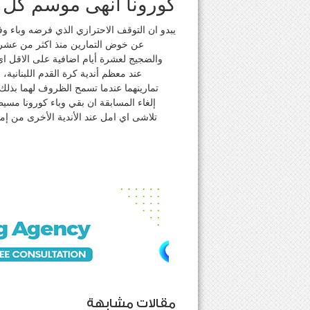
كورونا انهى موسم كل الأ
يبدو ان التوقف الاحترازي الذي فرضه وباء وف
عن خوض التمارين منذ اكثر من عشرة 
والضجيج لعشرة أيام اضافية على الاقل اي
عند معظم أندية كرة القدم اللبنانية، 
تمارينهما عندما تسمح الظروف لهما بذلك، 
إلغاء المسابقة ان بقي وباء كورونا مسيط
تلاشى اي امل عند الأندية الأخرى من إم
مقالات مشابهة