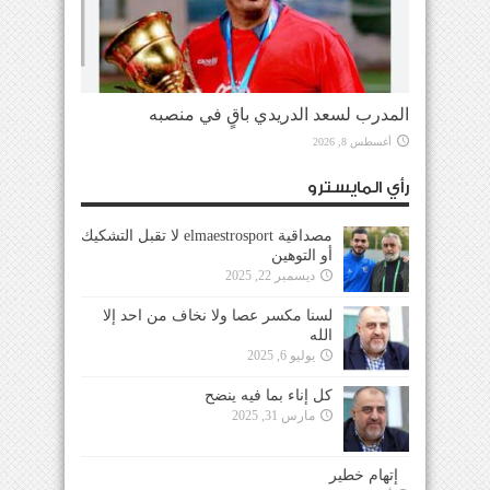
المدرب لسعد الدريدي باقٍ في منصبه
أغسطس 8, 2026
رأي المايسترو
مصداقية elmaestrosport لا تقبل التشكيك
أو التوهين
ديسمبر 22, 2025
لسنا مكسر عصا ولا نخاف من احد إلا
الله
يوليو 6, 2025
كل إناء بما فيه ينضح
مارس 31, 2025
إتهام خطير