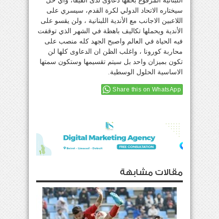
اللبنانية المرفوع بحقها دعاوى لدى الفيفا، واي حل
سيختاره الاتحاد الدولي لكرة القدم، سيسري على
اللاعبين الاجانب مع الأندية اللبنانية ، ولن يقسو على
الأندية ويحملها تكاليف باهظة في الشهر الذي توقفت
فيه الحياة في العالم واصبح الجهد كله منصب على
محاربة كورونا ، واغلب الظن ان الدعاوى كلها لن
تكون بميزان واحد بل سيتم تقسيمها وستكون سمتها
الاساسية الحلول الوسطية.
Share this on WhatsApp
مقالات مشابهة