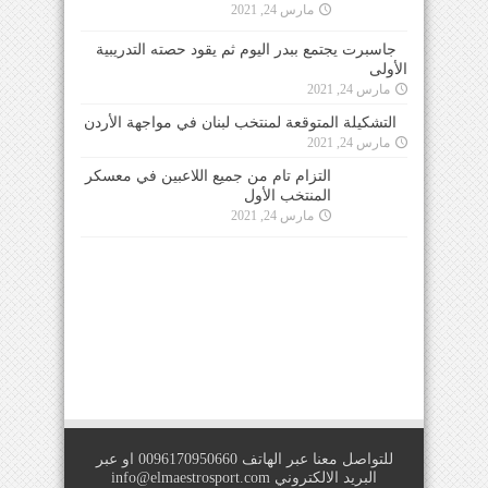
جاسبرت يجتمع ببدر اليوم ثم يقود حصته التدريبية
الأولى
مارس 24, 2021
التشكيلة المتوقعة لمنتخب لبنان في مواجهة الأردن
مارس 24, 2021
التزام تام من جميع اللاعبين في معسكر
المنتخب الأول
مارس 24, 2021
للتواصل معنا عبر الهاتف 0096170950660 او عبر
البريد الالكتروني
info@elmaestrosport.com