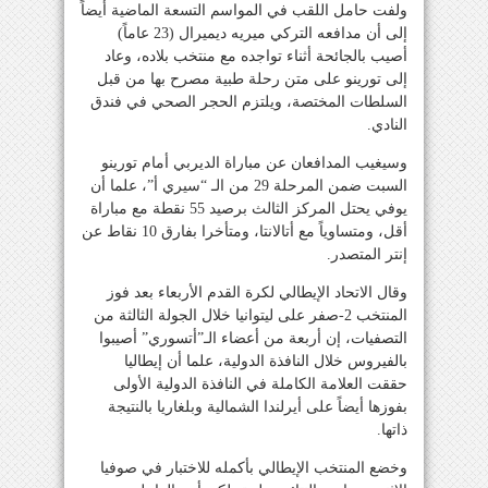
ولفت حامل اللقب في المواسم التسعة الماضية أيضاً
إلى أن مدافعه التركي ميريه ديميرال (23 عاماً)
أصيب بالجائحة أثناء تواجده مع منتخب بلاده، وعاد
إلى تورينو على متن رحلة طبية مصرح بها من قبل
السلطات المختصة، ويلتزم الحجر الصحي في فندق
النادي.
وسيغيب المدافعان عن مباراة الديربي أمام تورينو
السبت ضمن المرحلة 29 من الـ “سيري أ”، علما أن
يوفي يحتل المركز الثالث برصيد 55 نقطة مع مباراة
أقل، ومتساوياً مع أتالانتا، ومتأخرا بفارق 10 نقاط عن
إنتر المتصدر.
وقال الاتحاد الإيطالي لكرة القدم الأربعاء بعد فوز
المنتخب 2-صفر على ليتوانيا خلال الجولة الثالثة من
التصفيات، إن أربعة من أعضاء الـ”أتسوري” أصيبوا
بالفيروس خلال النافذة الدولية، علما أن إيطاليا
حققت العلامة الكاملة في النافذة الدولية الأولى
بفوزها أيضاً على أيرلندا الشمالية وبلغاريا بالنتيجة
ذاتها.
وخضع المنتخب الإيطالي بأكمله للاختبار في صوفيا