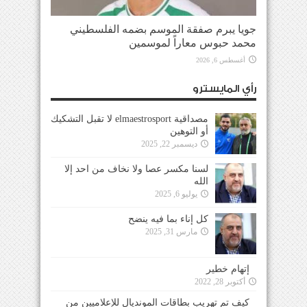
جويا يبرم صفقة الموسم بضمه الفلسطيني
محمد حبوس معاراً لموسمين
أغسطس 6, 2026
رأي المايسترو
مصداقية elmaestrosport لا تقبل التشكيك
أو التوهين
ديسمبر 22, 2025
لسنا مكسر عصا ولا نخاف من احد إلا
الله
يوليو 6, 2025
كل إناء بما فيه ينضح
مارس 31, 2025
إتهام خطير
أكتوبر 28, 2022
كيف تم تهريب بطاقات المونديال للإعلاميين من