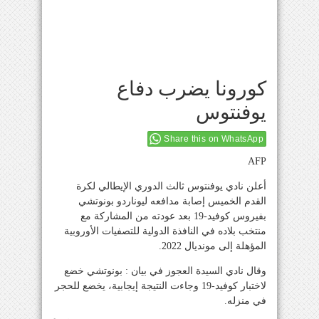
كورونا يضرب دفاع
يوفنتوس
Share this on WhatsApp
AFP
أعلن نادي يوفنتوس ثالث الدوري الإيطالي لكرة
القدم الخميس إصابة مدافعه ليوناردو بونوتشي
بفيروس كوفيد-19 بعد عودته من المشاركة مع
منتخب بلاده في النافذة الدولية للتصفيات الأوروبية
المؤهلة إلى مونديال 2022.
وقال نادي السيدة العجوز في بيان : بونوتشي خضع
لاختبار كوفيد-19 وجاءت النتيجة إيجابية، يخضع للحجر
في منزله.